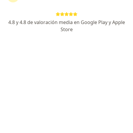
4.8 y 4.8 de valoración media en Google Play y Apple
Store
Dr. Juan Manuel Menéndez García
·
Ver más
Cardiólogo
314 opinión
Dirección 1
Dirección 2
Dirección 3
Direcció
Jirón Mariscal Miller 1182, Jesús María
•
Mapa
Consultorio Jesús María
Visita Cardiología
S/ 200