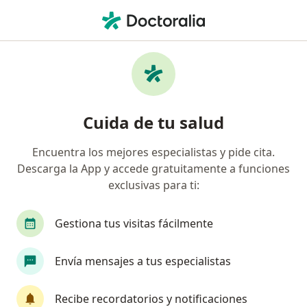
Men
Cardiopatía Congénita • Lima, Lima
Filtros
• 1
Seguro
Mapa
Especialistas en Cardiopatía congénita en
Cuida de tu salud
Lima
Encuentra los mejores especialistas y pide cita.
Descarga la App y accede gratuitamente a funciones
¿Qué especialidad estás buscando?
exclusivas para ti:
Cardiólogo
Gestiona tus visitas fácilmente
Cirujano cardiovascular y torácico
Envía mensajes a tus especialistas
Pediatra
Cirujano general
Recibe recordatorios y notificaciones
Traumatólogo y Ortopedista
Ver más