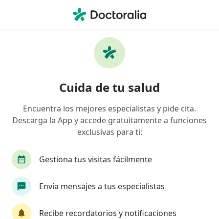
Men
¿Qué estás buscando?
Página De Inicio
Enfermedades
Hipertensión Arterial
Hipertensión arterial -
Cuida de tu salud
Información, expertos y
preguntas frecuentes
Encuentra los mejores especialistas y pide cita.
Descarga la App y accede gratuitamente a funciones
exclusivas para ti:
Gestiona tus visitas fácilmente
Información
Pregunta al Experto
Envía mensajes a tus especialistas
No descuides tu salud
Recibe recordatorios y notificaciones