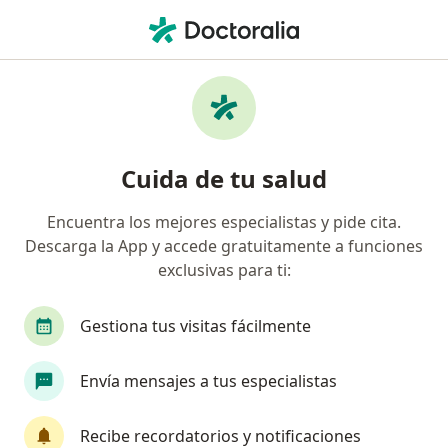
Men
Angina De Pecho • Lima, Lima
Filtros
• 1
Seguro
Mapa
Especialistas en Angina de pecho en Lima
Cuida de tu salud
Encuentra los mejores especialistas y pide cita.
¿Qué especialidad estás buscando?
Descarga la App y accede gratuitamente a funciones
Cardiólogo
Cirujano cardiovascular y torácico
exclusivas para ti:
Gestiona tus visitas fácilmente
Envía mensajes a tus especialistas
Recibe recordatorios y notificaciones