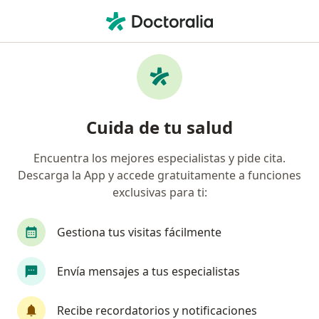
Men
Duelo • Pueblo Libre, Lima
Filtros
• 1
Seguro
Mapa
Especialistas en Duelo en Pueblo Libre
Cuida de tu salud
Encuentra los mejores especialistas y pide cita.
¿Qué especialidad estás buscando?
Descarga la App y accede gratuitamente a funciones
Psicólogo
exclusivas para ti:
Gestiona tus visitas fácilmente
Envía mensajes a tus especialistas
Recibe recordatorios y notificaciones