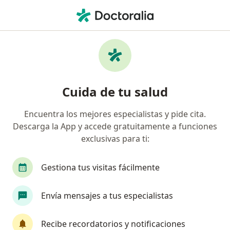
Men
Duelo • Callao, Callao
Filtros
• 1
Mapa
Especialistas en Duelo en Callao
Cuida de tu salud
Encuentra los mejores especialistas y pide cita.
¿Qué especialidad estás buscando?
Descarga la App y accede gratuitamente a funciones
Psicólogo
exclusivas para ti:
Gestiona tus visitas fácilmente
Envía mensajes a tus especialistas
Recibe recordatorios y notificaciones