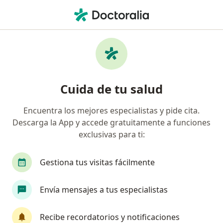
Men
Duelo • Lima, La Molina
Filtros
• 1
Mapa
Especialistas en Duelo en La Molina
Cuida de tu salud
Encuentra los mejores especialistas y pide cita.
¿Qué especialidad estás buscando?
Descarga la App y accede gratuitamente a funciones
Psicólogo
exclusivas para ti:
Gestiona tus visitas fácilmente
Envía mensajes a tus especialistas
Recibe recordatorios y notificaciones