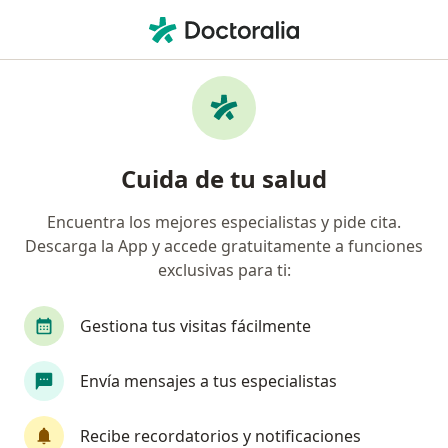
Men
Duelo • Chorrillos, Lima
Filtros
• 1
Seguro
Mapa
Especialistas en Duelo en Chorrillos
Cuida de tu salud
Encuentra los mejores especialistas y pide cita.
¿Qué especialidad estás buscando?
Descarga la App y accede gratuitamente a funciones
Psicólogo
Cirujano general
Ginecólogo
exclusivas para ti:
Gestiona tus visitas fácilmente
Envía mensajes a tus especialistas
Recibe recordatorios y notificaciones