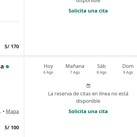
disponible
Solicita una cita
S/ 170
ia
Hoy
Mañana
Sáb
Dom
6 Ago
7 Ago
8 Ago
9 Ago
La reserva de citas en línea no está
disponible
erior C , Miraflores
•
Mapa
Solicita una cita
S/ 100