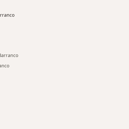
rranco
Barranco
ranco
ría: Otras enfermedades en Barranco