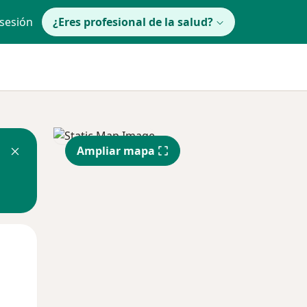
 sesión
¿Eres profesional de la salud?
Ampliar mapa
lunes
Mar
Mié
10 Ago
11 Ago
12 Ago