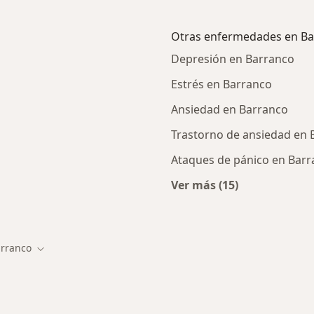
Otras enfermedades en Ba
Depresión en Barranco
Estrés en Barranco
Ansiedad en Barranco
Trastorno de ansiedad en 
Ataques de pánico en Bar
Ver más (15)
ercanas a Barranco
Más en esta catego
rranco
r de ciudad
Cambiar de ciudad