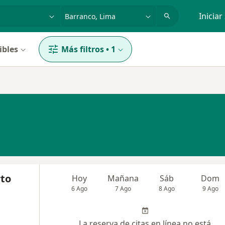
dad, enfermedad o nombre
p. ej. Lima
Iniciar
ibles
Más filtros
•
1
to
Hoy
Mañana
Sáb
Dom
6 Ago
7 Ago
8 Ago
9 Ago
La reserva de citas en línea no está