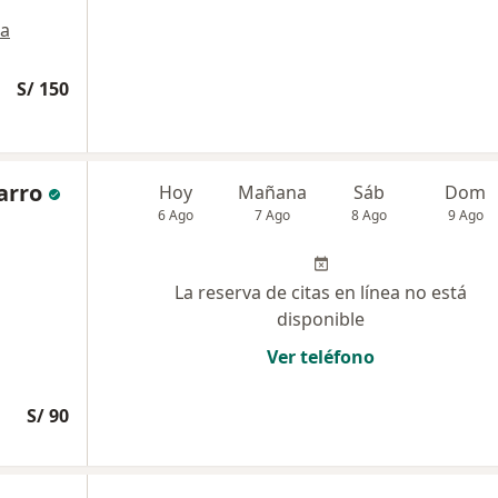
a
S/ 150
arro
Hoy
Mañana
Sáb
Dom
6 Ago
7 Ago
8 Ago
9 Ago
La reserva de citas en línea no está
disponible
Ver teléfono
S/ 90