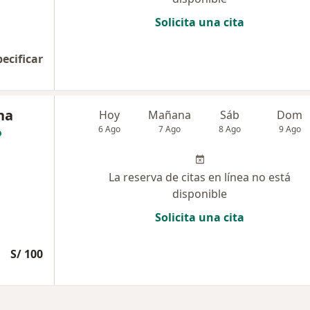
Solicita una cita
pecificar
na
Hoy
Mañana
Sáb
Dom
6 Ago
7 Ago
8 Ago
9 Ago
La reserva de citas en línea no está
disponible
Solicita una cita
S/ 100