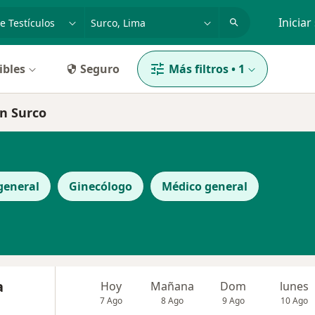
dad, enfermedad o nombre
p. ej. Lima
Iniciar
ibles
Seguro
Más filtros
•
1
en Surco
general
Ginecólogo
Médico general
a
Hoy
Mañana
Dom
lunes
7 Ago
8 Ago
9 Ago
10 Ago