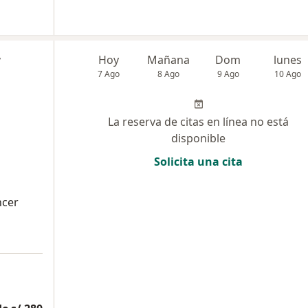
r
Hoy
Mañana
Dom
lunes
7 Ago
8 Ago
9 Ago
10 Ago
La reserva de citas en línea no está
disponible
Solicita una cita
ncer