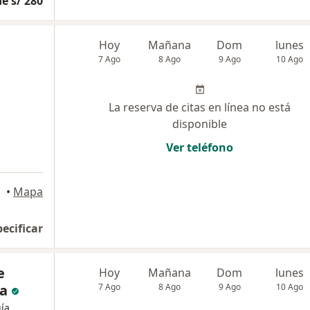
e s/ 280
Hoy
Mañana
Dom
lunes
7 Ago
8 Ago
9 Ago
10 Ago
La reserva de citas en línea no está
disponible
Ver teléfono
•
Mapa
pecificar
e
Hoy
Mañana
Dom
lunes
da
7 Ago
8 Ago
9 Ago
10 Ago
gía