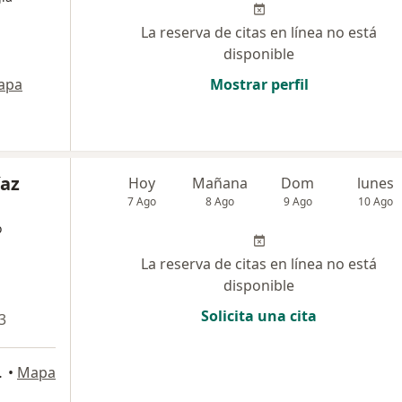
La reserva de citas en línea no está
disponible
apa
Mostrar perfil
íaz
Hoy
Mañana
Dom
lunes
7 Ago
8 Ago
9 Ago
10 Ago
o
La reserva de citas en línea no está
disponible
Solicita una cita
3
, San Juan de Miraflores
•
Mapa