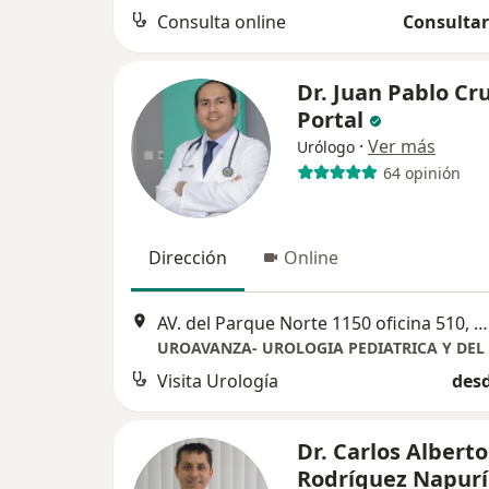
Consulta online
Consultar
Dr. Juan Pablo Cr
Portal
·
Ver más
Urólogo
64 opinión
Dirección
Online
AV. del Parque Norte 1150 oficina 510, San Borja, Lima, Perú, San Borja
UROAVANZA- UROLOGIA PEDIATRICA Y DEL
Visita Urología
desd
Dr. Carlos Alberto
Rodríguez Napurí