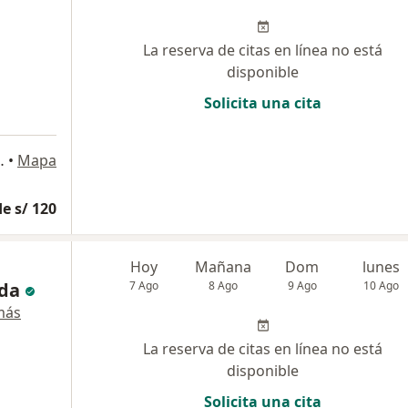
La reserva de citas en línea no está
disponible
Solicita una cita
onsultorio 508, Lima
•
Mapa
e s/ 120
Hoy
Mañana
Dom
lunes
da
7 Ago
8 Ago
9 Ago
10 Ago
más
La reserva de citas en línea no está
disponible
Solicita una cita