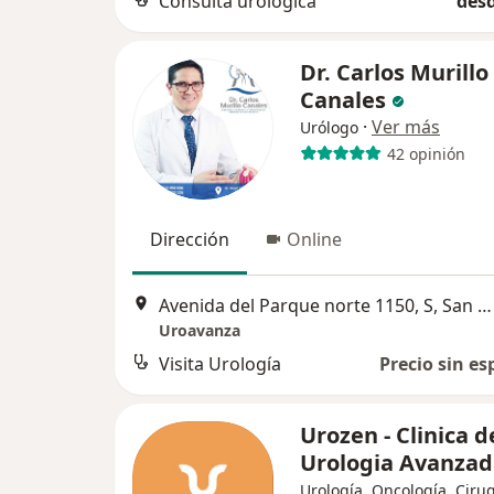
Consulta urológica
desd
Dr. Carlos Murillo
Canales
·
Ver más
Urólogo
42 opinión
Dirección
Online
Avenida del Parque norte 1150, S, San Borja
Uroavanza
Visita Urología
Precio sin es
Urozen - Clinica d
Urologia Avanza
Urología, Oncología, Ciru