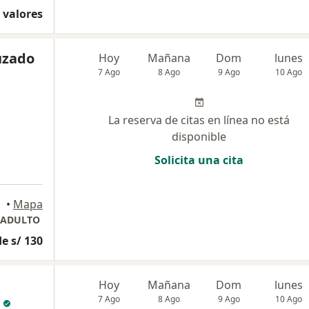
 valores
uzado
Hoy
Mañana
Dom
lunes
7 Ago
8 Ago
9 Ago
10 Ago
La reserva de citas en línea no está
disponible
Solicita una cita
•
Mapa
 ADULTO
e s/ 130
Hoy
Mañana
Dom
lunes
7 Ago
8 Ago
9 Ago
10 Ago