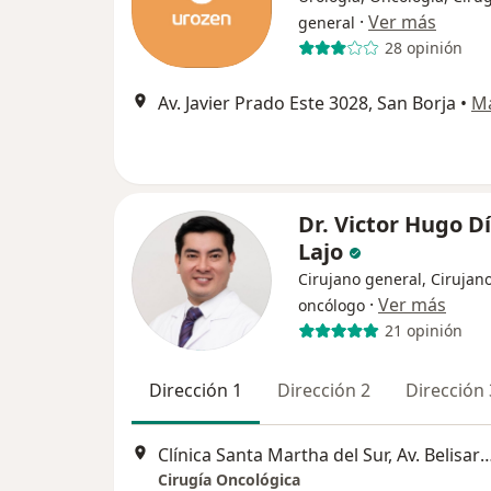
·
Ver más
general
28 opinión
Av. Javier Prado Este 3028, San Borja
•
M
Dr. Victor Hugo D
Lajo
Cirujano general, Cirujan
·
Ver más
oncólogo
21 opinión
Dirección 1
Dirección 2
Dirección 
Clínica Santa Martha del Sur, Av. Belisario Suarez 998, San Juan de Miraflores
Cirugía Oncológica