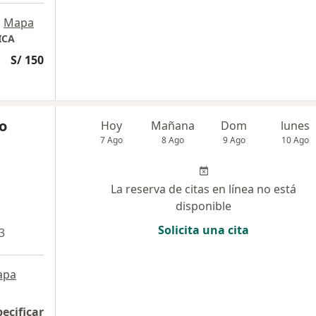
•
Mapa
ICA
S/ 150
o
Hoy
Mañana
Dom
lunes
7 Ago
8 Ago
9 Ago
10 Ago
La reserva de citas en línea no está
disponible
Solicita una cita
3
apa
pecificar