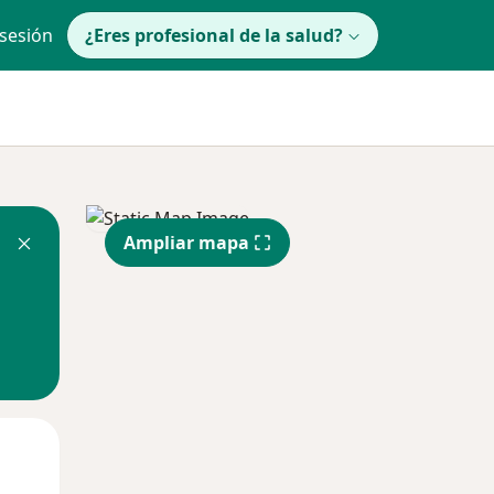
 sesión
¿Eres profesional de la salud?
Ampliar mapa
Mar
Mié
Jue
11 Ago
12 Ago
13 Ago