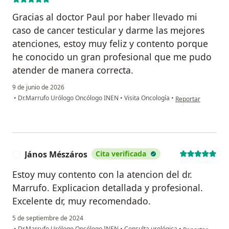
Gracias al doctor Paul por haber llevado mi
caso de cancer testicular y darme las mejores
atenciones, estoy muy feliz y contento porque
he conocido un gran profesional que me pudo
atender de manera correcta.
9 de junio de 2026
en opinión del usu
•
Dr.Marrufo Urólogo Oncólogo INEN
•
Visita Oncología
•
Reportar
János Mészáros
Cita verificada
J
Estoy muy contento con la atencion del dr.
Marrufo. Explicacion detallada y profesional.
Excelente dr, muy recomendado.
5 de septiembre de 2024
en opinión del 
•
Dr.Marrufo Urólogo Oncólogo INEN
•
Consulta urológica
•