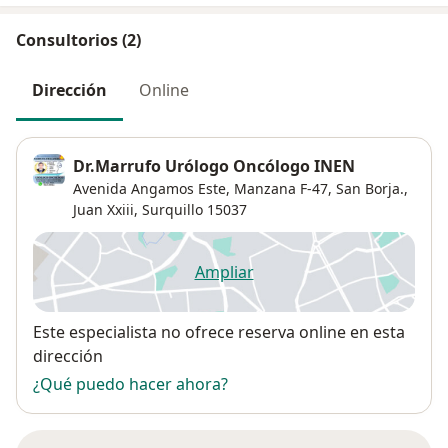
Consultorios (2)
Dirección
Online
Dr.Marrufo Urólogo Oncólogo INEN
Avenida Angamos Este, Manzana F-47, San Borja.,
Juan Xxiii
,
Surquillo
15037
Ampliar
se abre en una nueva pestañ
Disponibilidad
Este especialista no ofrece reserva online en esta
dirección
¿Qué puedo hacer ahora?