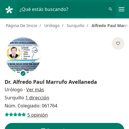
Men
¿Qué estás buscando?
Página De Inicio
Urólogo
Surquillo
Alfredo Paul Marr
Dr.
Alfredo Paul Marrufo Avellaneda
sobre las especializaciones
Urólogo
·
Ver más
Surquillo
1 dirección
Núm. Colegiado: 061764
5 opinión