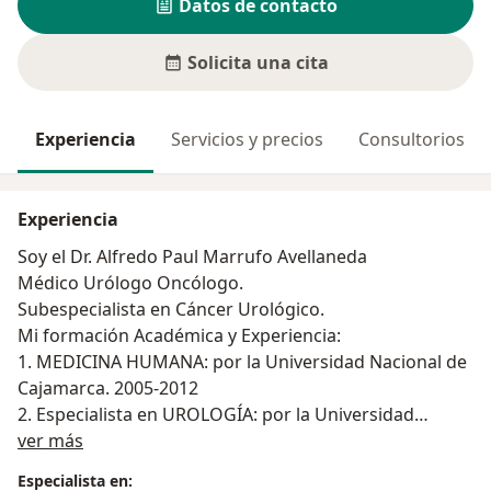
Datos de contacto
Solicita una cita
Experiencia
Servicios y precios
Consultorios
Experiencia
Soy el Dr. Alfredo Paul Marrufo Avellaneda
Médico Urólogo Oncólogo.
Subespecialista en Cáncer Urológico.
Mi formación Académica y Experiencia:
1. MEDICINA HUMANA: por la Universidad Nacional de
Cajamarca. 2005-2012
2. Especialista en UROLOGÍA: por la Universidad
Acerca de mí
Nacional Mayor de San Marcos 2015-2018
ver más
3. Subespecilista en UROLOGÍA ONCOLÓGICA:
Especialista en: