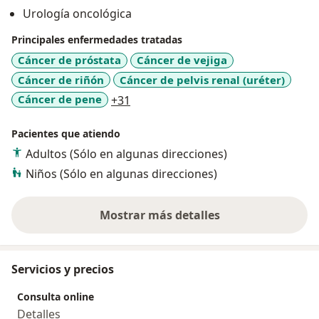
Instituto Nacional de Enfermedades Neoplásicas 2019-
Urología oncológica
2022.
4. Subespecialista en UROLOGÍA ONCOLÓGICA
Principales enfermedades tratadas
LAPAROSCÓPICA Y ROBÓTICA: Instituto Nacional de
Cáncer de próstata
Cáncer de vejiga
Cancer AVC, Sao Paulo Brasil 2023.
Cáncer de riñón
Cáncer de pelvis renal (uréter)
a11y_sr_more_diseases
Cáncer de pene
+31
Pacientes que atiendo
Adultos (Sólo en algunas direcciones)
Niños (Sólo en algunas direcciones)
Mostrar más detalles
sobre la experiencia
Servicios y precios
Consulta online
Detalles