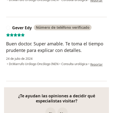
Reportar
Gever Edy
Número de teléfono verificado
G
Buen doctor. Super amable. Te toma el tiempo
prudente para explicar con detalles.
24 de julio de 2024
en opinión del 
•
Dr.Marrufo Urólogo Oncólogo INEN
•
Consulta urológica
•
Reportar
¿Te ayudan las opiniones a decidir qué
especialistas visitar?