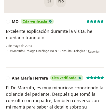
Si
No
MO
Cita verificada
M
Excelente explicación duramte la visita, he
quedado tranquilo
2 de mayo de 2024
en opinión del 
•
Dr.Marrufo Urólogo Oncólogo INEN
•
Consulta urológica
•
Reportar
Ana María Herrera
Cita verificada
A
El Dr. Marrufo, es muy minucioso conociendo la
dolencia del paciente. Después que tomó la
consulta con mi padre, también conversó con
mi mamá para saber al detalle sobre su