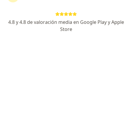
Escoge la consulta online para empezar o continuar
tu tratamiento sin salir de casa. Y, si lo necesitas,
también puedes reservar una cita presencial.
4.8 y 4.8 de valoración media en Google Play y Apple
Store
Mostrar especialistas
¿Cómo funciona?
Expertos en cáncer de testículos
Juan Carlos Vargas Nina
Oncólogo
Juliaca