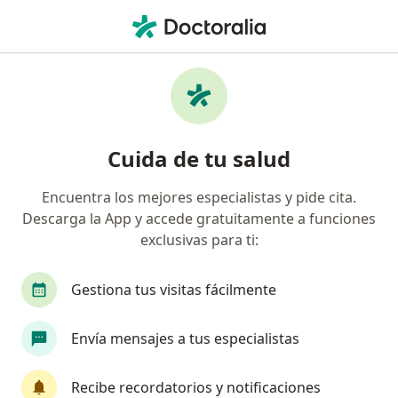
Men
¿Qué estás buscando?
Página De Inicio
Enfermedades
Cáncer De Testículos
Cáncer de testículos -
Cuida de tu salud
Información, expertos y
preguntas frecuentes
Encuentra los mejores especialistas y pide cita.
Descarga la App y accede gratuitamente a funciones
exclusivas para ti:
Gestiona tus visitas fácilmente
Información
Pregunta al Experto
Envía mensajes a tus especialistas
No descuides tu salud
Recibe recordatorios y notificaciones