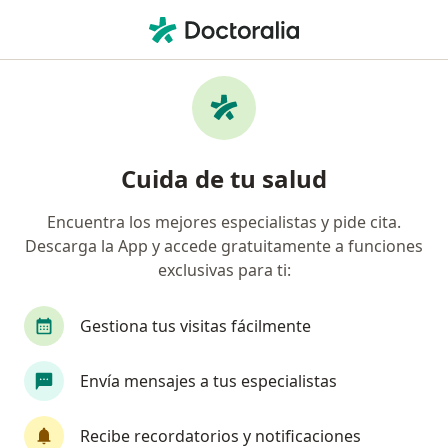
Men
Asma • Surco, Lima
Filtros
• 1
Seguro
Mapa
Especialistas en Asma en Surco
Cuida de tu salud
Encuentra los mejores especialistas y pide cita.
¿Qué especialidad estás buscando?
Descarga la App y accede gratuitamente a funciones
Pediatra
Neumólogo
Endocrinólogo
exclusivas para ti:
Gestiona tus visitas fácilmente
Envía mensajes a tus especialistas
Recibe recordatorios y notificaciones