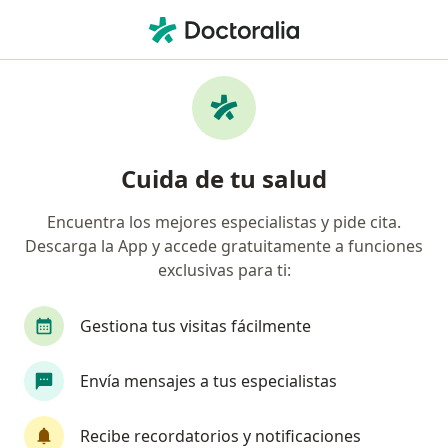
Men
¿Qué estás buscando?
Página De Inicio
Enfermedades
Enfisema
Enfisema - Información, expertos
Cuida de tu salud
y preguntas frecuentes
Encuentra los mejores especialistas y pide cita.
Descarga la App y accede gratuitamente a funciones
exclusivas para ti:
Información
Gestiona tus visitas fácilmente
Envía mensajes a tus especialistas
No descuides tu salud
Escoge la consulta online para empezar o continuar
Recibe recordatorios y notificaciones