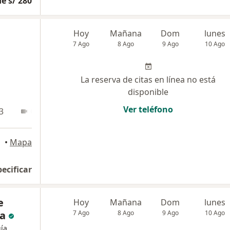
e s/ 280
Hoy
Mañana
Dom
lunes
7 Ago
8 Ago
9 Ago
10 Ago
La reserva de citas en línea no está
disponible
Ver teléfono
3
Online
•
Mapa
pecificar
e
Hoy
Mañana
Dom
lunes
da
7 Ago
8 Ago
9 Ago
10 Ago
gía