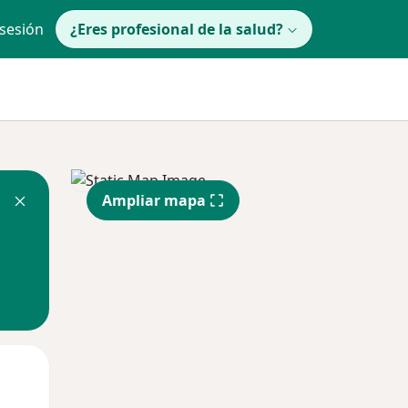
 sesión
¿Eres profesional de la salud?
Ampliar mapa
Mar
Mié
Jue
11 Ago
12 Ago
13 Ago