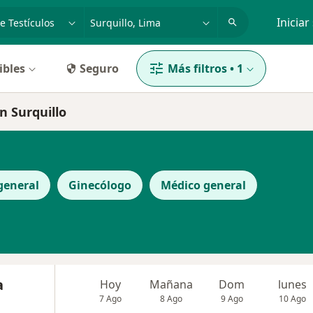
dad, enfermedad o nombre
p. ej. Lima
Iniciar
ibles
Seguro
Más filtros
•
1
n Surquillo
general
Ginecólogo
Médico general
a
Hoy
Mañana
Dom
lunes
7 Ago
8 Ago
9 Ago
10 Ago