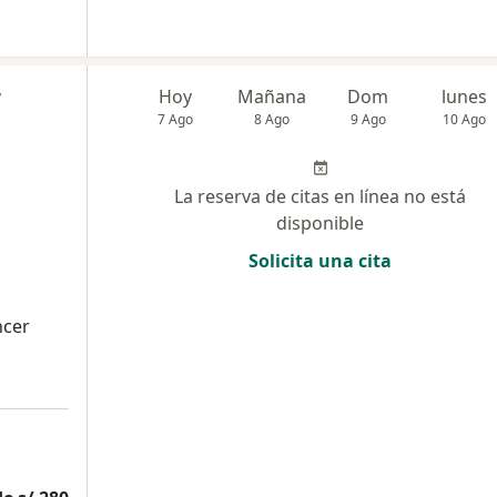
r
Hoy
Mañana
Dom
lunes
7 Ago
8 Ago
9 Ago
10 Ago
La reserva de citas en línea no está
disponible
Solicita una cita
ncer