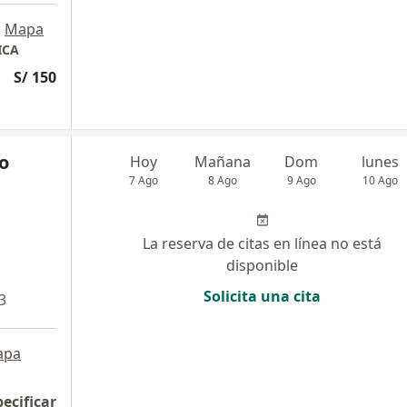
•
Mapa
ICA
S/ 150
o
Hoy
Mañana
Dom
lunes
7 Ago
8 Ago
9 Ago
10 Ago
La reserva de citas en línea no está
disponible
Solicita una cita
3
apa
pecificar