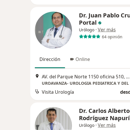
Dr. Juan Pablo Cr
Portal
·
Ver más
Urólogo
64 opinión
Dirección
Online
AV. del Parque Norte 1150 oficina 510, San Borja, Lima, Perú, San Borja
UROAVANZA- UROLOGIA PEDIATRICA Y DEL
Visita Urología
desd
Dr. Carlos Alberto
Rodríguez Napurí
·
Ver más
Urólogo