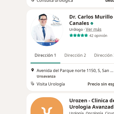
Consulta urológica
desd
Dr. Carlos Murillo
Canales
·
Ver más
Urólogo
42 opinión
Dirección 1
Dirección 2
Dirección 
Avenida del Parque norte 1150, S, San Borja
Uroavanza
Visita Urología
Precio sin es
Urozen - Clinica d
Urologia Avanza
Urología, Oncología, Ciru