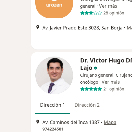
·
Ver más
general
28 opinión
Av. Javier Prado Este 3028, San Borja
•
M
Dr. Victor Hugo D
Lajo
Cirujano general, Cirujan
·
Ver más
oncólogo
21 opinión
Dirección 1
Dirección 2
Av. Caminos del Inca 1387
•
Mapa
974224501