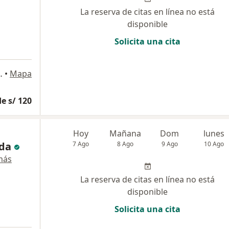
La reserva de citas en línea no está
disponible
Solicita una cita
onsultorio 508, Lima
•
Mapa
e s/ 120
Hoy
Mañana
Dom
lunes
da
7 Ago
8 Ago
9 Ago
10 Ago
más
La reserva de citas en línea no está
disponible
Solicita una cita