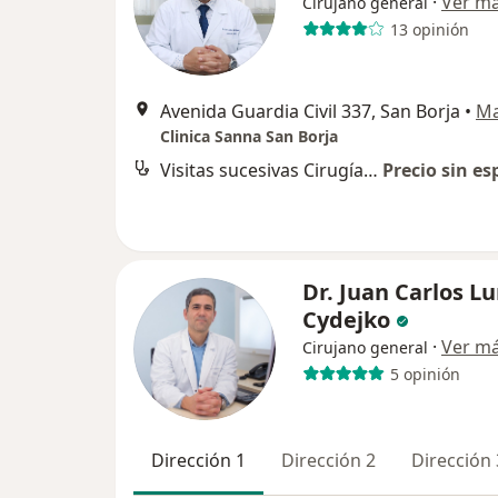
·
Ver m
Cirujano general
13 opinión
Avenida Guardia Civil 337, San Borja
•
M
Clinica Sanna San Borja
Visitas sucesivas Cirugía General
Precio sin es
Dr. Juan Carlos L
Cydejko
·
Ver m
Cirujano general
5 opinión
Dirección 1
Dirección 2
Dirección 