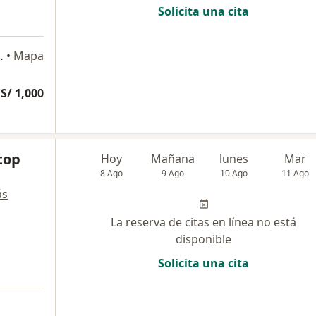
Solicita una cita
SAN BORJA, San Borja
•
Mapa
S/ 1,000
top
Hoy
Mañana
lunes
Mar
8 Ago
9 Ago
10 Ago
11 Ago
ás
La reserva de citas en línea no está
disponible
Solicita una cita