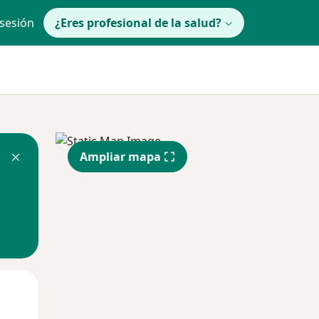
 sesión
¿Eres profesional de la salud?
Ampliar mapa
Mié
Jue
Vie
12 Ago
13 Ago
14 Ago