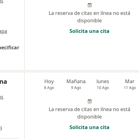
ás
La reserva de citas en línea no está
disponible
apa
Solicita una cita
pecificar
una
Hoy
Mañana
lunes
Mar
8 Ago
9 Ago
10 Ago
11 Ago
ás
La reserva de citas en línea no está
disponible
Solicita una cita
3