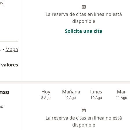
ás
La reserva de citas en línea no está
disponible
Solicita una cita
nt 301, San Borja
•
Mapa
 valores
onso
Hoy
Mañana
lunes
Mar
8 Ago
9 Ago
10 Ago
11 Ago
no
La reserva de citas en línea no está
disponible