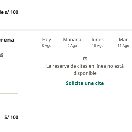
e s/ 100
lerena
Hoy
Mañana
lunes
Mar
8 Ago
9 Ago
10 Ago
11 Ago
ás
La reserva de citas en línea no está
disponible
Solicita una cita
S/ 100