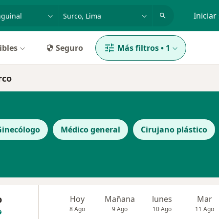
dad, enfermedad o nombre
p. ej. Lima
Iniciar
ibles
Seguro
Más filtros
•
1
rco
Ginecólogo
Médico general
Cirujano plástico
o
Hoy
Mañana
lunes
Mar
8 Ago
9 Ago
10 Ago
11 Ago