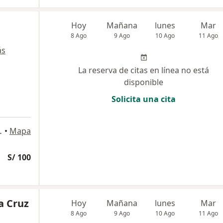
Hoy
Mañana
lunes
Mar
8 Ago
9 Ago
10 Ago
11 Ago
ás
La reserva de citas en línea no está
disponible
Solicita una cita
 501, San Isidro
•
Mapa
S/ 100
a Cruz
Hoy
Mañana
lunes
Mar
8 Ago
9 Ago
10 Ago
11 Ago