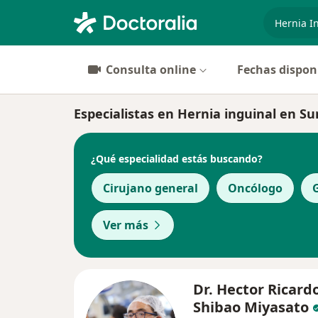
especiali
Consulta online
Fechas dispon
Especialistas en Hernia inguinal en Su
¿Qué especialidad estás buscando?
Cirujano general
Oncólogo
Ver más
Dr. Hector Ricard
Shibao Miyasato