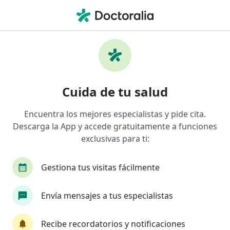
Men
Otitis Media Aguda • Surco, Lima
Filtros
• 1
Seguro
Mapa
Especialistas en Otitis Media Aguda en
Cuida de tu salud
Surco
Encuentra los mejores especialistas y pide cita.
Descarga la App y accede gratuitamente a funciones
¿Qué especialidad estás buscando?
exclusivas para ti:
Pediatra
Otorrino
Endocrinólogo
Neu
Gestiona tus visitas fácilmente
Envía mensajes a tus especialistas
Recibe recordatorios y notificaciones