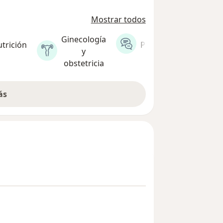
Mostrar todos
Ginecología
trición
Psicología
Fi
y
obstetricia
ás