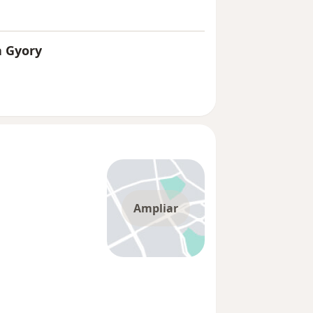
a Gyory
Ampliar