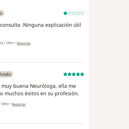
o
consulta .Ninguna explicación útil
en opinión del usuario Anónimo
ory
•
Otro
•
Reportar
ficado
es muy buena Neuróloga, ella me
do muchos éxitos en su profesión.
en opinión del usuario Gmo.Cordero
•
Otro
•
Reportar