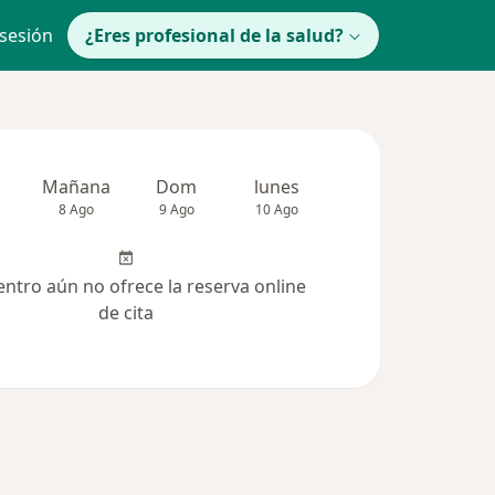
 sesión
¿Eres profesional de la salud?
Mañana
Dom
lunes
Mar
Mié
8 Ago
9 Ago
10 Ago
11 Ago
12 Ag
entro aún no ofrece la reserva online
de cita