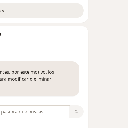
ás
)
tes, por este motivo, los
ara modificar o eliminar
mación sobre opiniones
opiniones