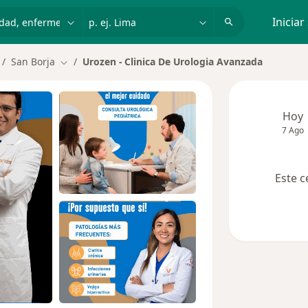
dad, enfermedad o nombre
p. ej. Lima
Iniciar
San Borja
Urozen - Clinica De Urologia Avanzada
mbiar de ciudad
Cambiar de ciudad
Hoy
7 Ago
Este c