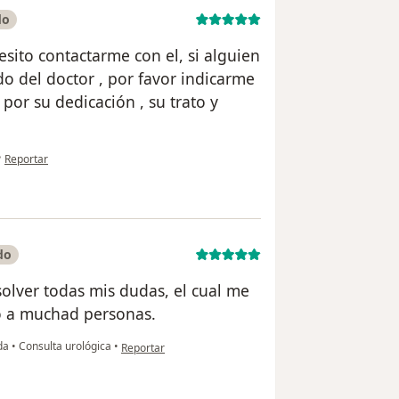
do
esito contactarme con el, si alguien
o del doctor , por favor indicarme
 por su dedicación , su trato y
en opinión del usuario MARIANA
•
Reportar
do
solver todas mis dudas, el cual me
do a muchad personas.
en opinión del usuario Katherine
ada
•
Consulta urológica
•
Reportar