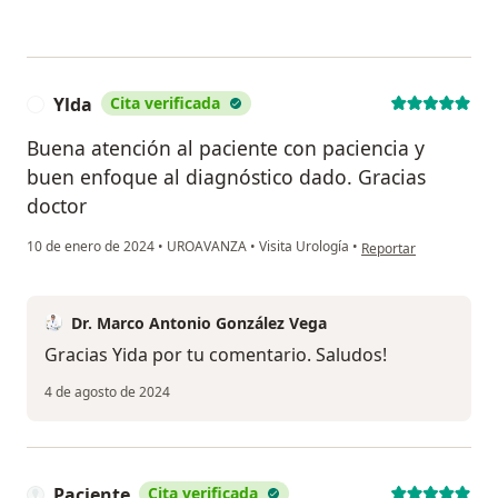
Ylda
Cita verificada
Y
Buena atención al paciente con paciencia y
buen enfoque al diagnóstico dado. Gracias
doctor
en opinión del usuario
10 de enero de 2024
•
UROAVANZA
•
Visita Urología
•
Reportar
Dr. Marco Antonio González Vega
Gracias Yida por tu comentario. Saludos!
4 de agosto de 2024
Paciente
Cita verificada