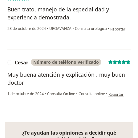
Buen trato, manejo de la especialidad y
experiencia demostrada.
en opinión del u
28 de octubre de 2024
•
UROAVANZA
•
Consulta urológica
•
Reportar
Cesar
Número de teléfono verificado
C
Muy buena atención y explicación , muy buen
doctor
en opinión del us
1 de octubre de 2024
•
Consulta On line
•
Consulta online
•
Reportar
¿Te ayudan las opiniones a decidir qué