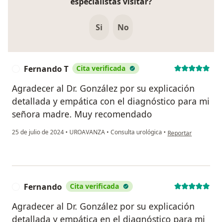
especialistas visitar?
Si
No
Fernando T
Cita verificada
F
Agradecer al Dr. González por su explicación
detallada y empática con el diagnóstico para mi
señora madre. Muy recomendado
en opinión del usua
25 de julio de 2024
•
UROAVANZA
•
Consulta urológica
•
Reportar
Fernando
Cita verificada
F
Agradecer al Dr. González por su explicación
detallada y empática en el diagnóstico para mi