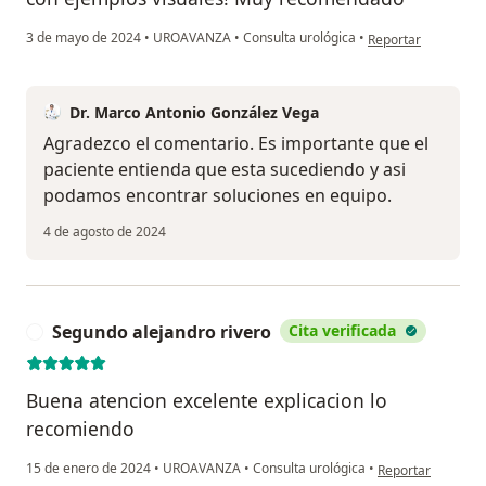
en opinión del usu
3 de mayo de 2024
•
UROAVANZA
•
Consulta urológica
•
Reportar
Dr. Marco Antonio González Vega
Agradezco el comentario. Es importante que el
paciente entienda que esta sucediendo y asi
podamos encontrar soluciones en equipo.
4 de agosto de 2024
Segundo alejandro rivero
Cita verificada
S
Buena atencion excelente explicacion lo
recomiendo
en opinión del us
15 de enero de 2024
•
UROAVANZA
•
Consulta urológica
•
Reportar