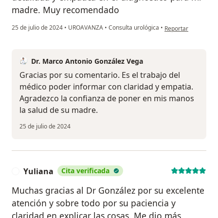
madre. Muy recomendado
en opinión del usua
25 de julio de 2024
•
UROAVANZA
•
Consulta urológica
•
Reportar
Dr. Marco Antonio González Vega
Gracias por su comentario. Es el trabajo del
médico poder informar con claridad y empatia.
Agradezco la confianza de poner en mis manos
la salud de su madre.
25 de julio de 2024
Yuliana
Cita verificada
Y
Muchas gracias al Dr González por su excelente
atención y sobre todo por su paciencia y
claridad en explicar las cosas. Me dio más