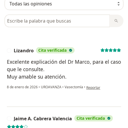
Busca en opiniones
Lizandro
Cita verificada
L
Excelente explicación del Dr Marco, para el caso
que le consulte.
Muy amable su atención.
en opinión del usuario Liz
8 de enero de 2026
•
UROAVANZA
•
Vasectomía
•
Reportar
Jaime A. Cabrera Valencia
Cita verificada
J