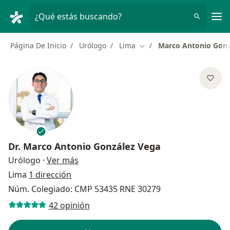
Men
¿Qué estás buscando?
Página De Inicio
Urólogo
Lima
Marco Antonio Gonz
Cambiar de ciudad
Dr.
Marco Antonio González Vega
sobre las especializaciones
Urólogo
·
Ver más
Lima
1 dirección
Núm. Colegiado: CMP 53435 RNE 30279
42 opinión