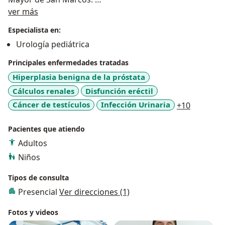
Acerca de mí
ver más
Coordinador de la especialidad de Urología en el
Especialista en:
Instituto Nacional de Salud del Niño - San Borja.
Urología pediátrica
Miembro asociado de la Sociedad Peruana de
Principales enfermedades tratadas
Urología.
Hiperplasia benigna de la próstata
Cálculos renales
Disfunción eréctil
Miembro del Capítulo de UroPediatría de la Sociedad
a11y_sr_
Cáncer de testículos
Infección Urinaria
+10
Peruana de Urología.
Pacientes que atiendo
Miembro de la Sociedad Iberoamericana de Urología
Adultos
pediátrica y de la Confederación Americana de
Urología CAU.
Niños
Tipos de consulta
Urología General (Adultos): Cálculos urinarios,
Presencial
Ver direcciones (1)
Infertilidad, Enfermedades de la próstata, Dolor
Pélvico Crónico, Andrología y Disfunción sexual.
Fotos y videos