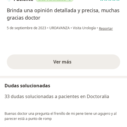
Brinda una opinión detallada y precisa, muchas
gracias doctor
en opinión del us
5 de septiembre de 2023
•
UROAVANZA
•
Visita Urología
•
Reportar
Ver más
opiniones anteriores
Dudas solucionadas
33 dudas solucionadas a pacientes en Doctoralia
Buenas doctor una pregunta el frenillo de mi pene tiene un agujero y al
parecer está a punto de romp