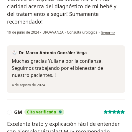
claridad acerca del diagnóstico de mi bebé y
del tratamiento a seguir! Sumamente
recomendado!
en opinión del usua
19 de junio de 2024
•
UROAVANZA
•
Consulta urológica
•
Reportar
Dr. Marco Antonio González Vega
Muchas gracias Yuliana por la confianza.
Seguimos trabajando por el bienestar de
nuestro pacientes. !
4 de agosto de 2024
GM
Cita verificada
G
Excelente trato y explicación fácil de entender
con ejemplos visuales! Muy recomendado