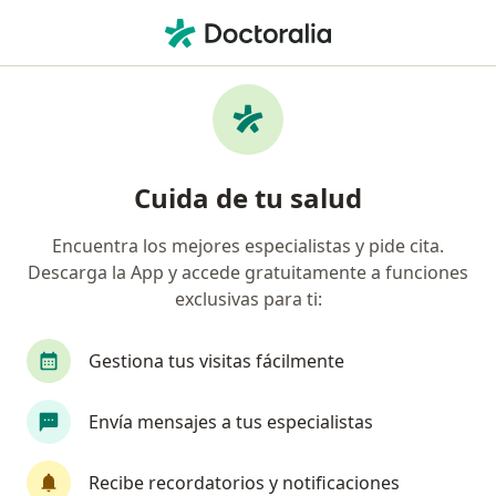
Men
¿Qué estás buscando?
Página De Inicio
Enfermedades
Neuroblastoma
Neuroblastoma - Información,
Cuida de tu salud
expertos y preguntas frecuentes
Encuentra los mejores especialistas y pide cita.
Descarga la App y accede gratuitamente a funciones
exclusivas para ti:
Información
Gestiona tus visitas fácilmente
Envía mensajes a tus especialistas
No descuides tu salud
Escoge la consulta online para empezar o continuar
Recibe recordatorios y notificaciones