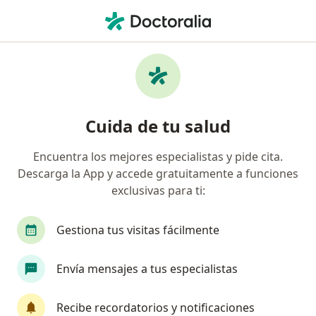
Men
Hepatopatias • Surco, Lima
Filtros
• 1
Seguro
Mapa
Especialistas en Hepatopatias en Surco
Cuida de tu salud
Encuentra los mejores especialistas y pide cita.
¿Qué especialidad estás buscando?
Descarga la App y accede gratuitamente a funciones
Gastroenterólogo
Cirujano general
Inter
exclusivas para ti:
Gestiona tus visitas fácilmente
Envía mensajes a tus especialistas
Recibe recordatorios y notificaciones