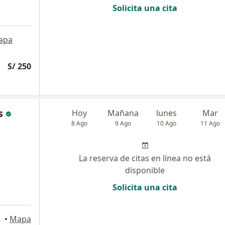
Solicita una cita
apa
S/ 250
s
Hoy
Mañana
lunes
Mar
8 Ago
9 Ago
10 Ago
11 Ago
La reserva de citas en línea no está
disponible
Solicita una cita
a USA), Lima
•
Mapa