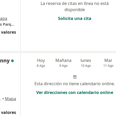
La reserva de citas en línea no está
disponible
apa
Solicita una cita
Dra. Kelly Castillo - Neumóloga (Consultorios Parque Norte)
 valores
enny
Hoy
Mañana
lunes
Mar
8 Ago
9 Ago
10 Ago
11 Ago
Esta dirección no tiene calendario online.
Ver direcciones con calendario online
Miraflores
•
Mapa
 valores