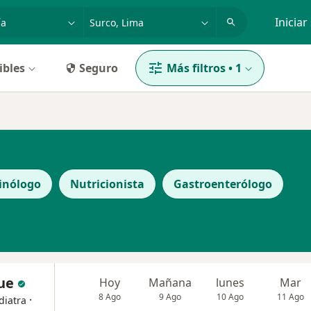
dad, enfermedad o nombre
p. ej. Lima
Iniciar
ibles
Seguro
Más filtros
•
1
inólogo
Nutricionista
Gastroenterólogo
que
Hoy
Mañana
lunes
Mar
8 Ago
9 Ago
10 Ago
11 Ago
·
diatra