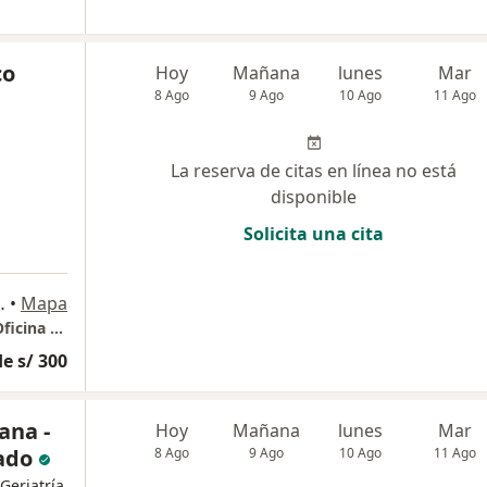
co
Hoy
Mañana
lunes
Mar
8 Ago
9 Ago
10 Ago
11 Ago
La reserva de citas en línea no está
disponible
Solicita una cita
170 & Av. Javier Prado Este
•
Mapa
Grupo Medyco Edificio More Torre del Golf Oficina 503
e s/ 300
ana -
Hoy
Mañana
lunes
Mar
zado
8 Ago
9 Ago
10 Ago
11 Ago
Geriatría