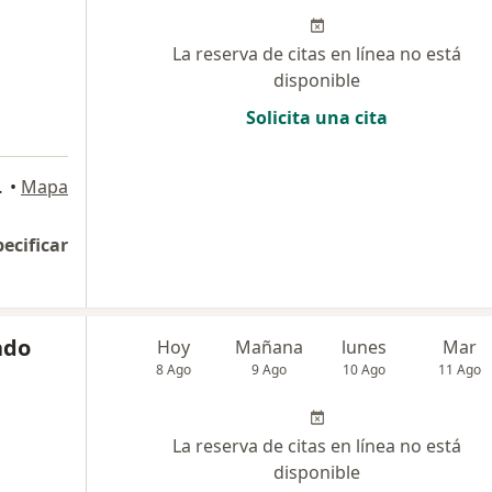
La reserva de citas en línea no está
disponible
Solicita una cita
2, San Isidro
•
Mapa
pecificar
ado
Hoy
Mañana
lunes
Mar
8 Ago
9 Ago
10 Ago
11 Ago
La reserva de citas en línea no está
disponible