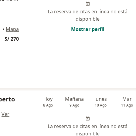
La reserva de citas en línea no está
disponible
a USA), Lima
•
Mapa
Mostrar perfil
S/ 270
lberto
Hoy
Mañana
lunes
Mar
8 Ago
9 Ago
10 Ago
11 Ago
·
Ver
La reserva de citas en línea no está
disponible