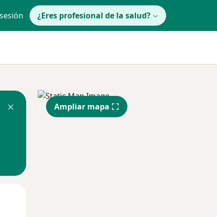
 sesión
¿Eres profesional de la salud?
Ampliar mapa
Mié
Jue
Vie
12 Ago
13 Ago
14 Ago