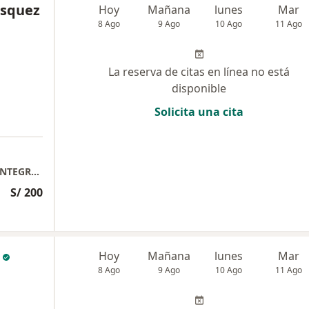
asquez
Hoy
Mañana
lunes
Mar
8 Ago
9 Ago
10 Ago
11 Ago
La reserva de citas en línea no está
disponible
Solicita una cita
INP( instituto de Neumologia) chacarilla . , INTEGRANDO PEDIATRIA Miraflores
S/ 200
Hoy
Mañana
lunes
Mar
8 Ago
9 Ago
10 Ago
11 Ago