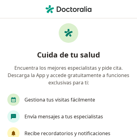
Men
Pancreatitis • Surco, Lima
Filtros
• 1
Seguro
Mapa
Especialistas en Pancreatitis en Surco
Cuida de tu salud
Encuentra los mejores especialistas y pide cita.
¿Qué especialidad estás buscando?
Descarga la App y accede gratuitamente a funciones
Cirujano general
Ginecólogo
Médico gene
exclusivas para ti:
Gestiona tus visitas fácilmente
Envía mensajes a tus especialistas
Recibe recordatorios y notificaciones