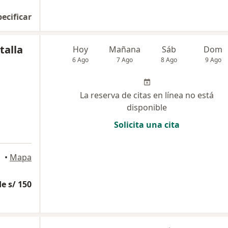
pecificar
talla
Hoy
Mañana
Sáb
Dom
6 Ago
7 Ago
8 Ago
9 Ago
La reserva de citas en línea no está
disponible
Solicita una cita
•
Mapa
e s/ 150