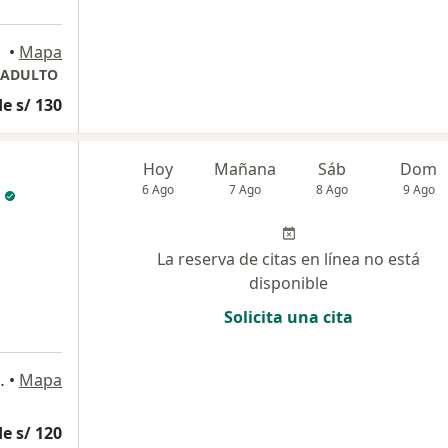
•
Mapa
 ADULTO
e s/ 130
Hoy
Mañana
Sáb
Dom
6 Ago
7 Ago
8 Ago
9 Ago
La reserva de citas en línea no está
disponible
Solicita una cita
onsultorio 508, Lima
•
Mapa
e s/ 120