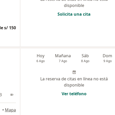
disponible
Solicita una cita
e s/ 150
Hoy
Mañana
Sáb
Dom
6 Ago
7 Ago
8 Ago
9 Ago
La reserva de citas en línea no está
disponible
Ver teléfono
3
Online
•
Mapa