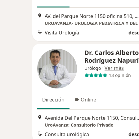
AV. del Parque Norte 1150 oficina 510, San Borja, Lima, Perú, San Borja
UROAVANZA- UROLOGIA PEDIATRICA Y DEL
Visita Urología
desd
Dr. Carlos Alberto
Rodríguez Napurí
·
Ver más
Urólogo
13 opinión
Dirección
Online
Avenida Del Parque Norte 1150, C
UroAvanza: Consultorio Privado
Consulta urológica
desd