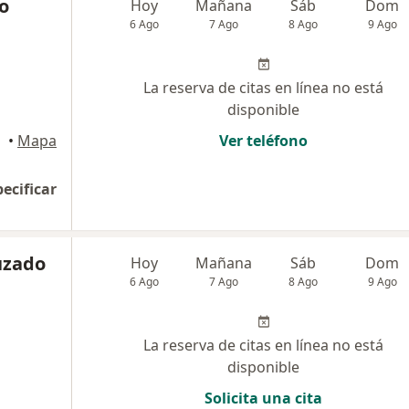
o
Hoy
Mañana
Sáb
Dom
6 Ago
7 Ago
8 Ago
9 Ago
La reserva de citas en línea no está
disponible
•
Mapa
Ver teléfono
pecificar
uzado
Hoy
Mañana
Sáb
Dom
6 Ago
7 Ago
8 Ago
9 Ago
La reserva de citas en línea no está
disponible
Solicita una cita