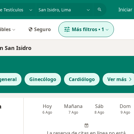
dad, enfermedad o nombre
p. ej. Lima
Iniciar
ibles
Seguro
Más filtros
•
1
n San Isidro
general
Ginecólogo
Cardiólogo
Ver más
a
Hoy
Mañana
Sáb
Dom
6 Ago
7 Ago
8 Ago
9 Ago
La reserva de citas en línea no está