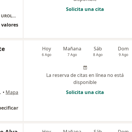
Solicita una cita
Consultorios Especializados Arequipa 2080 - UROLOGIA
 valores
te
Hoy
Mañana
Sáb
Dom
6 Ago
7 Ago
8 Ago
9 Ago
La reserva de citas en línea no está
disponible
an Isidro , Lima
•
Mapa
Solicita una cita
pecificar
le Alva
Hoy
Mañana
Sáb
Dom