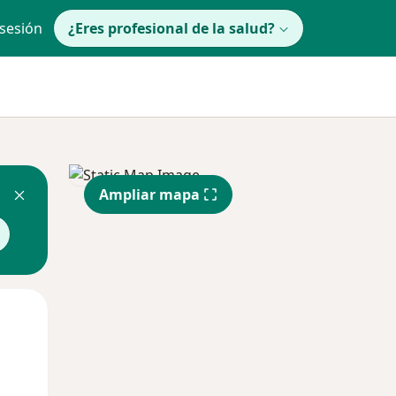
 sesión
¿Eres profesional de la salud?
Ampliar mapa
lunes
Mar
Mié
10 Ago
11 Ago
12 Ago