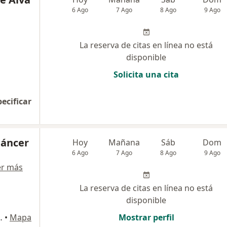
6 Ago
7 Ago
8 Ago
9 Ago
La reserva de citas en línea no está
disponible
Solicita una cita
pecificar
Cáncer
Hoy
Mañana
Sáb
Dom
6 Ago
7 Ago
8 Ago
9 Ago
er más
La reserva de citas en línea no está
disponible
 1044, San Isidro
•
Mapa
Mostrar perfil