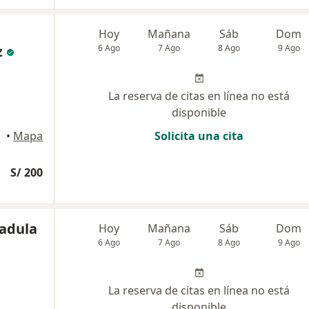
Hoy
Mañana
Sáb
Dom
z
6 Ago
7 Ago
8 Ago
9 Ago
La reserva de citas en línea no está
disponible
•
Mapa
Solicita una cita
S/ 200
adula
Hoy
Mañana
Sáb
Dom
6 Ago
7 Ago
8 Ago
9 Ago
La reserva de citas en línea no está
disponible