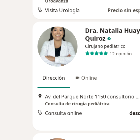
Uroavanza
Visita Urología
Precio sin es
Dra. Natalia Huay
Quiroz
Cirujano pediátrico
12 opinión
Dirección
Online
Av. del Parque Norte 1150 consultorio 508 San Borja, Lima
Consulta de cirugía pediátrica
Consulta online
desd