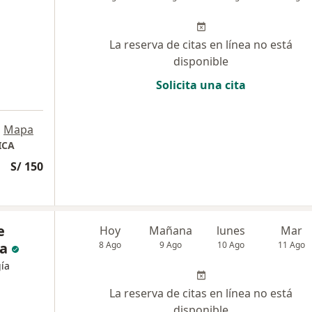
La reserva de citas en línea no está
disponible
Solicita una cita
•
Mapa
ICA
S/ 150
e
Hoy
Mañana
lunes
Mar
da
8 Ago
9 Ago
10 Ago
11 Ago
gía
La reserva de citas en línea no está
disponible