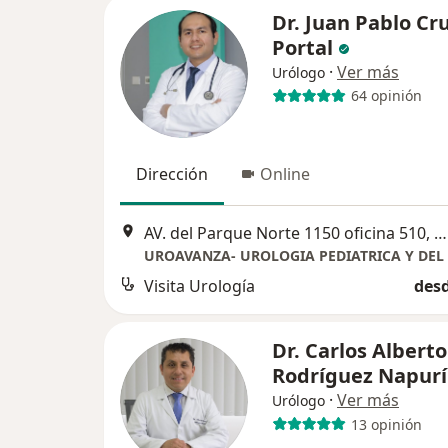
Dr. Juan Pablo Cr
Portal
·
Ver más
Urólogo
64 opinión
Dirección
Online
AV. del Parque Norte 1150 oficina 510, San Borja, Lima, Perú, San Borja
UROAVANZA- UROLOGIA PEDIATRICA Y DEL
Visita Urología
desd
Dr. Carlos Alberto
Rodríguez Napurí
·
Ver más
Urólogo
13 opinión