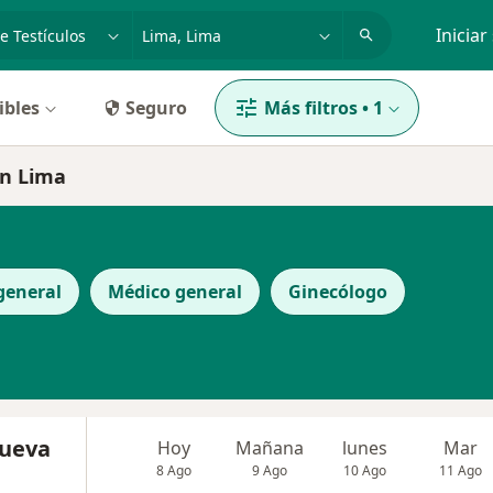
dad, enfermedad o nombre
p. ej. Lima
Iniciar
ibles
Seguro
Más filtros
•
1
en Lima
general
Médico general
Ginecólogo
nueva
Hoy
Mañana
lunes
Mar
8 Ago
9 Ago
10 Ago
11 Ago