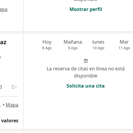
apa
Mostrar perfil
íaz
Hoy
Mañana
lunes
Mar
8 Ago
9 Ago
10 Ago
11 Ago
o
La reserva de citas en línea no está
disponible
Solicita una cita
3
Dirección 4
, San Juan de Miraflores
•
Mapa
 valores