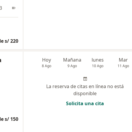
3
Online
e s/ 220
a
Hoy
Mañana
lunes
Mar
8 Ago
9 Ago
10 Ago
11 Ago
La reserva de citas en línea no está
disponible
Solicita una cita
e s/ 150