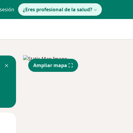
 sesión
¿Eres profesional de la salud?
Ampliar mapa
Mié
Jue
Vie
12 Ago
13 Ago
14 Ago