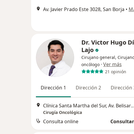
Av. Javier Prado Este 3028, San Borja
•
M
Dr. Victor Hugo D
Lajo
Cirujano general, Cirujan
·
Ver más
oncólogo
21 opinión
Dirección 1
Dirección 2
Dirección 
Clínica Santa Martha del Sur, Av. Belisario Suarez 998, San Juan de Miraflores
Cirugía Oncológica
Consulta online
Consultar