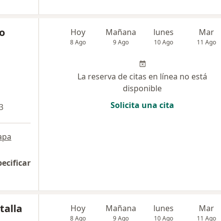
o
Hoy
Mañana
lunes
Mar
8 Ago
9 Ago
10 Ago
11 Ago
La reserva de citas en línea no está
disponible
Solicita una cita
3
apa
pecificar
talla
Hoy
Mañana
lunes
Mar
8 Ago
9 Ago
10 Ago
11 Ago