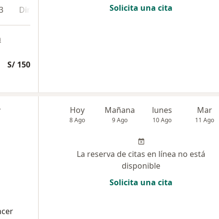
Solicita una cita
3
Dirección 4
Online
a
S/ 150
r
Hoy
Mañana
lunes
Mar
8 Ago
9 Ago
10 Ago
11 Ago
La reserva de citas en línea no está
disponible
Solicita una cita
ncer