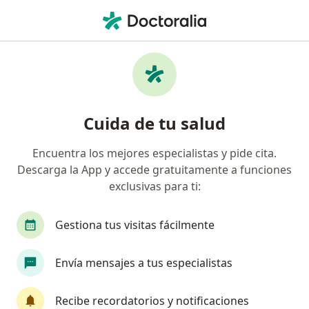
Men
Cáncer De Testículos • Cercado de Lima, Lima
Filtros
• 1
Seguro
Mapa
Especialistas en Cáncer de testículos en
Cuida de tu salud
Cercado de Lima
Encuentra los mejores especialistas y pide cita.
Descarga la App y accede gratuitamente a funciones
¿Qué especialidad estás buscando?
exclusivas para ti:
Urólogo
Oncólogo
Cirujano general
Gestiona tus visitas fácilmente
Envía mensajes a tus especialistas
Recibe recordatorios y notificaciones