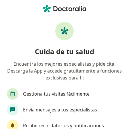
Men
Cáncer De Testículos • Ate Vitarte, Lima
Filtros
• 1
Seguro
Mapa
Especialistas en Cáncer de testículos en Ate
Cuida de tu salud
Vitarte
Encuentra los mejores especialistas y pide cita.
Descarga la App y accede gratuitamente a funciones
¿Qué especialidad estás buscando?
exclusivas para ti:
Urólogo
Oncólogo
Gestiona tus visitas fácilmente
Cirujano general
Ginecólogo
Envía mensajes a tus especialistas
Médico general
Ver más
Recibe recordatorios y notificaciones