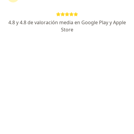
4.8 y 4.8 de valoración media en Google Play y Apple
Store
Dr. Sandino Villanueva
·
Ver más
Urólogo
214 opinión
Dirección
Online
Av. Metropolitana Mz D Lt 13 Ate PE, Ate Vitarte
•
Mapa
MEDICENTER - Urología Especializada
Consulta online
S/ 80
Este especialista no ofrece reserva de cita en línea en esta dirección.
Solicita una cita