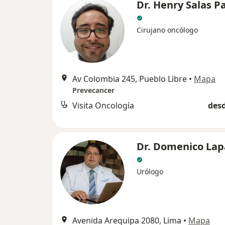
Dr. Henry Salas P
Cirujano oncólogo
Av Colombia 245, Pueblo Libre
•
Mapa
Prevecancer
Visita Oncología
desd
Dr. Domenico Lap
Urólogo
Avenida Arequipa 2080, Lima
•
Mapa