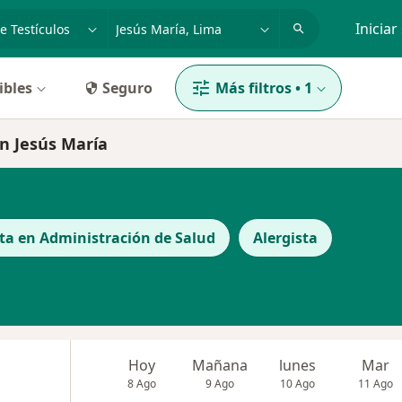
dad, enfermedad o nombre
p. ej. Lima
Iniciar
ibles
Seguro
Más filtros
•
1
en Jesús María
sta en Administración de Salud
Alergista
Hoy
Mañana
lunes
Mar
8 Ago
9 Ago
10 Ago
11 Ago