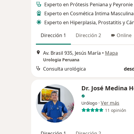
Experto en Prótesis Peniana y Peyronie
Experto en Cosmética Intima Masculina
Experto en Hiperplasia, Prostatitis y Cá
Dirección 1
Dirección 2
Online
Av. Brasil 935, Jesús María
•
Mapa
Urologia Peruana
Consulta urológica
desd
Dr. José Medina H
·
Ver más
Urólogo
11 opinión
Dirección 1
Dirección 2