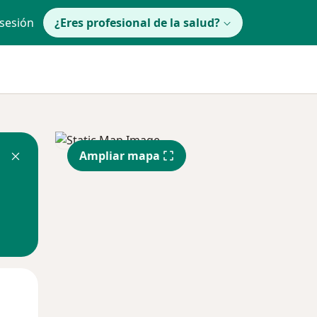
 sesión
¿Eres profesional de la salud?
Ampliar mapa
Mié
Jue
Vie
12 Ago
13 Ago
14 Ago