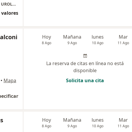
Consultorios Especializados Arequipa 2080 - UROLOGIA
 valores
alconi
Hoy
Mañana
lunes
Mar
8 Ago
9 Ago
10 Ago
11 Ago
La reserva de citas en línea no está
disponible
•
Mapa
Solicita una cita
pecificar
os
Hoy
Mañana
lunes
Mar
8 Ago
9 Ago
10 Ago
11 Ago