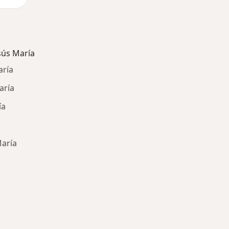
sús María
aría
aría
ía
María
ría: Otras enfermedades en Jesús María