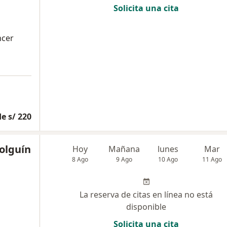
Solicita una cita
ncer
e s/ 220
olguín
Hoy
Mañana
lunes
Mar
8 Ago
9 Ago
10 Ago
11 Ago
La reserva de citas en línea no está
disponible
Solicita una cita