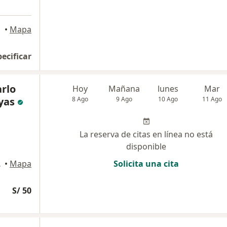
•
Mapa
pecificar
arlo
Hoy
Mañana
lunes
Mar
yas
8 Ago
9 Ago
10 Ago
11 Ago
La reserva de citas en línea no está
disponible
de Lima
•
Mapa
Solicita una cita
S/ 50