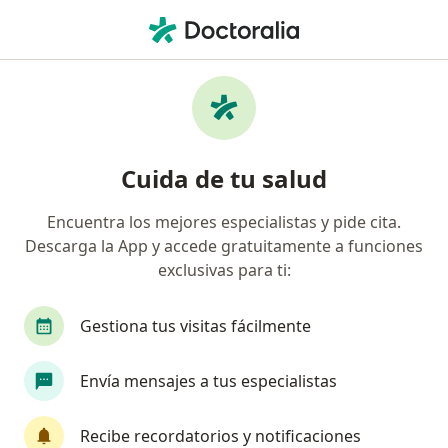
Men
Síndrome De Ovario Poliquístico Sop Somp • Surco, Lima
Filtros
• 1
Seguro
Mapa
Especialistas en Síndrome de Ovario
Cuida de tu salud
Poliquístico (SOP / SOMP) en Surco
Encuentra los mejores especialistas y pide cita.
Descarga la App y accede gratuitamente a funciones
¿Qué especialidad estás buscando?
exclusivas para ti:
Ginecólogo
Médico general
Pediatra
Gestiona tus visitas fácilmente
Envía mensajes a tus especialistas
Recibe recordatorios y notificaciones