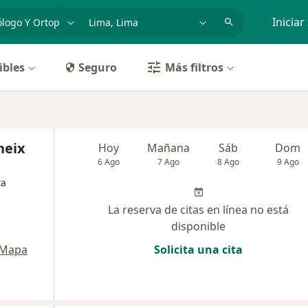
dad, enfermedad o nombre
p. ej. Lima
Iniciar
ibles
Seguro
Más filtros
a
neix
Hoy
Mañana
Sáb
Dom
6 Ago
7 Ago
8 Ago
9 Ago
ta
La reserva de citas en línea no está
disponible
Mapa
Solicita una cita