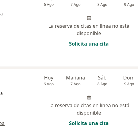
6 Ago
7 Ago
8 Ago
9 Ago
ta
La reserva de citas en línea no está
disponible
Solicita una cita
Hoy
Mañana
Sáb
Dom
6 Ago
7 Ago
8 Ago
9 Ago
ta
La reserva de citas en línea no está
disponible
pa
Solicita una cita