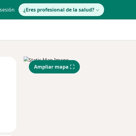
 sesión
¿Eres profesional de la salud?
lunes
Mar
Mié
Ampliar mapa
10 Ago
11 Ago
12 Ago