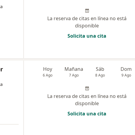
ta
La reserva de citas en línea no está
disponible
Solicita una cita
r
Hoy
Mañana
Sáb
Dom
6 Ago
7 Ago
8 Ago
9 Ago
ta
La reserva de citas en línea no está
disponible
Solicita una cita