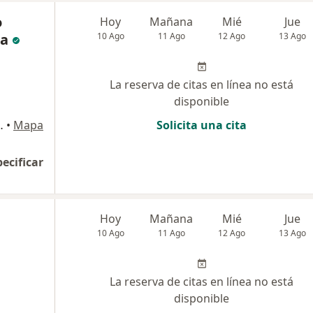
o
Hoy
Mañana
Mié
Jue
da
10 Ago
11 Ago
12 Ago
13 Ago
La reserva de citas en línea no está
disponible
 OLivos., Los Olivos
•
Mapa
Solicita una cita
pecificar
Hoy
Mañana
Mié
Jue
10 Ago
11 Ago
12 Ago
13 Ago
La reserva de citas en línea no está
disponible