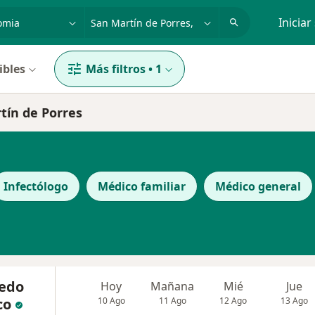
dad, enfermedad o nombre
p. ej. Lima
Iniciar
ibles
Más filtros
•
1
tín de Porres
Infectólogo
Médico familiar
Médico general
redo
Hoy
Mañana
Mié
Jue
co
10 Ago
11 Ago
12 Ago
13 Ago