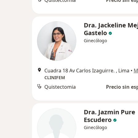
Quistectomia
Precio sin es
Dra. Jackeline Me
Gastelo
Ginecólogo
Cuadra 18 Av Carlos Izaguirre. , Lima
•
M
CLINIFEM
Quistectomia
Precio sin es
Dra. Jazmin Pure
Escudero
Ginecólogo