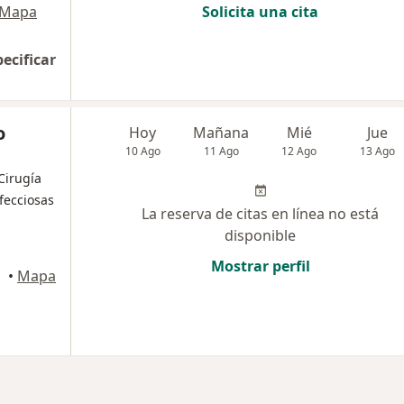
Mapa
Solicita una cita
pecificar
o
Hoy
Mañana
Mié
Jue
10 Ago
11 Ago
12 Ago
13 Ago
 Cirugía
fecciosas
La reserva de citas en línea no está
disponible
Mostrar perfil
rres
•
Mapa