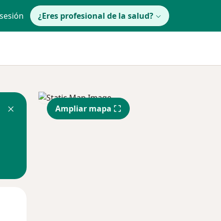
 sesión
¿Eres profesional de la salud?
Ampliar mapa
Vie
Sáb
Dom
14 Ago
15 Ago
16 Ago