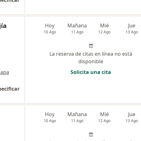
pecificar
jía
Hoy
Mañana
Mié
Jue
10 Ago
11 Ago
12 Ago
13 Ago
La reserva de citas en línea no está
disponible
apa
Solicita una cita
pecificar
Hoy
Mañana
Mié
Jue
10 Ago
11 Ago
12 Ago
13 Ago