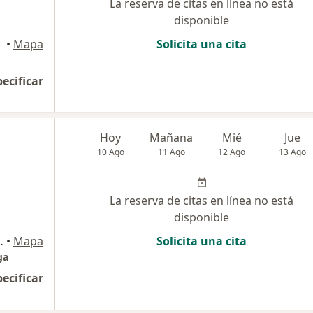
La reserva de citas en línea no está
disponible
•
Mapa
Solicita una cita
pecificar
Hoy
Mañana
Mié
Jue
10 Ago
11 Ago
12 Ago
13 Ago
La reserva de citas en línea no está
disponible
 , San Martín de Porres
•
Mapa
Solicita una cita
ga
pecificar