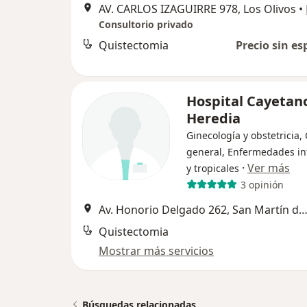
AV. CARLOS IZAGUIRRE 978, Los Olivos
•
Consultorio privado
Quistectomia
Precio sin es
Hospital Cayetan
Heredia
Ginecología y obstetricia,
general, Enfermedades in
·
Ver más
y tropicales
3 opinión
Av. Honorio Delgado 262, San Martín de Po
Quistectomia
Mostrar más servicios
Búsquedas relacionadas