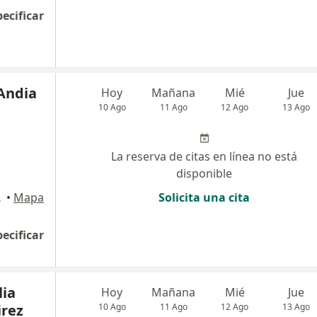
pecificar
 Andia
Hoy
Mañana
Mié
Jue
10 Ago
11 Ago
12 Ago
13 Ago
La reserva de citas en línea no está
disponible
ivos , Lima
•
Mapa
Solicita una cita
pecificar
lia
Hoy
Mañana
Mié
Jue
rez
10 Ago
11 Ago
12 Ago
13 Ago