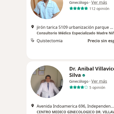
·
Ver más
Ginecólogo
112 opinión
jirón tarica 5109 urbanización parque naranjal los olivos, Los Olivos
Consultorio Médico Especializado Madre Ni
Quistectomia
Precio sin es
Dr. Anibal Villavi
Silva
·
Ver más
Ginecólogo
5 opinión
Avenida Indoamerica 696, Independencia
CENTRO MEDICO GINECOLOGICO DR. VILLA