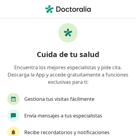
Men
Ecografía 4D • San Martín de Porres, Lima
Filtros
• 1
Mapa
Especialistas en Ecografía 4D San Martín de
Cuida de tu salud
Porres
Encuentra los mejores especialistas y pide cita.
Descarga la App y accede gratuitamente a funciones
¿Qué especialidad estás buscando?
exclusivas para ti:
Ginecólogo
Cirujano general
Infectólogo
Gestiona tus visitas fácilmente
Envía mensajes a tus especialistas
Recibe recordatorios y notificaciones