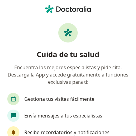
Men
¿Qué estás buscando?
Página De Inicio
Servicios
Tratamiento Para Patología Mamaria
Tratamiento para patología
Cuida de tu salud
mamaria - Información, expertos
Encuentra los mejores especialistas y pide cita.
y preguntas frecuentes
Descarga la App y accede gratuitamente a funciones
exclusivas para ti:
Gestiona tus visitas fácilmente
Información
Envía mensajes a tus especialistas
Expertos en tratamiento para patología
Recibe recordatorios y notificaciones