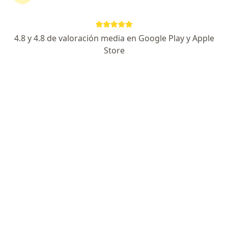
mamaria
4.8 y 4.8 de valoración media en Google Play y Apple
Emanuel Alfredo Del Carmen
Store
Hernández
Ginecólogo, Médico general
Piura
Agendar cita
Claudio Bonomini Catanzaro
Ginecólogo
Surco
Marlene Trillo Tapia
Ginecólogo
Lima