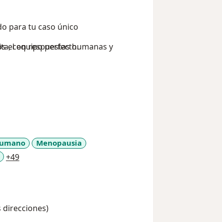
do para tu caso único
s el equipo perfecto.
lta, con respuestas humanas y
 Humano
Menopausia
a11y_sr_more_diseases
+49
s direcciones)