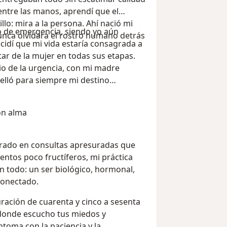
a entre las manos, aprendí que el
llo: mira a la persona. Ahí nació mi
to de emergencia, siendo yo aún
unca olvidara el rostro humano detrás
cidí que mi vida estaría consagrada a
tar de la mujer en todas sus etapas.
io de la urgencia, con mi madre
elló para siempre mi destino
con alma
trado en consultas apresuradas que
entos poco fructíferos, mi práctica
n todo: un ser biológico, hormonal,
conectado.
ración de cuarenta y cinco a sesenta
donde escucho tus miedos y
ntoma con la paciencia y la