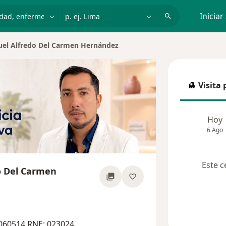
dad, enfermedad o nombre
p. ej. Lima
Iniciar
el Alfredo Del Carmen Hernández
 ciudad
Visita 
Visita p
Hoy
6 Ago
Este c
o Del Carmen
bre las especializaciones
060514 RNE: 023024