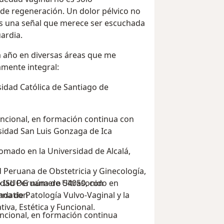
ide regeneración. Un dolor pélvico no
 es una señal que merece ser escuchada
uardia.
 año en diversas áreas que me
mente integral:
rsidad Católica de Santiago de
funcional, en formación continua con
idad San Luis Gonzaga de Ica
omado en la Universidad de Alcalá,
 Peruana de Obstetricia y Ginecología,
iedad Peruana de Ultrasonido en
o ISUOG número 54050, con
ana de Patología Vulvo-Vaginal y la
undation
va, Estética y Funcional.
uncional, en formación continua