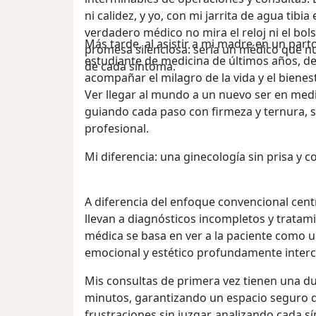
ni calidez, y yo, con mi jarrita de agua tibi
verdadero médico no mira el reloj ni el bolsi
Más tarde, al asistir a mi madre en un par
promesa silenciosa: sería un médico que n
estudiante de medicina de últimos años, de
de cada síntoma.
acompañar el milagro de la vida y el bienes
Ver llegar al mundo a un nuevo ser en med
guiando cada paso con firmeza y ternura, s
profesional.
Mi diferencia: una ginecología sin prisa y 
A diferencia del enfoque convencional cen
llevan a diagnósticos incompletos y tratami
médica se basa en ver a la paciente como u
emocional y estético profundamente inter
Mis consultas de primera vez tienen una du
minutos, garantizando un espacio seguro 
frustraciones sin juzgar, analizando cada sí