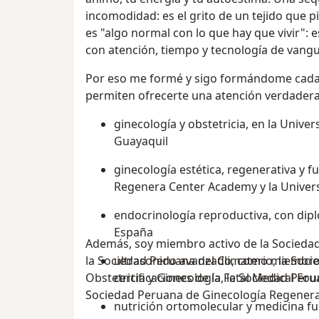
incomodidad: es el grito de un tejido que p
es "algo normal con lo que hay que vivir":
con atención, tiempo y tecnología de vang
Por eso me formé y sigo formándome cada
permiten ofrecerte una atención verdadera
ginecología y obstetricia, en la Unive
Guayaquil
ginecología estética, regenerativa y 
Regenera Center Academy y la Univers
endocrinología reproductiva, con dipl
España
Además, soy miembro activo de la Sociedad
la Sociedad Peruana del Climaterio, la Soc
ultrasonido avanzado, como miembr
Obstetricia y Ginecología, la Sociedad Peru
certificaciones de la Fetal Medical Fo
Sociedad Peruana de Ginecología Regenerati
nutrición ortomolecular y medicina f