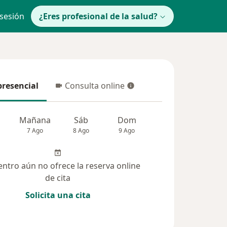
 sesión
¿Eres profesional de la salud?
presencial
Consulta online
resencial
Consulta online
Mañana
Sáb
Dom
lunes
Mar
7 Ago
8 Ago
9 Ago
10 Ago
11 Ag
entro aún no ofrece la reserva online
de cita
Solicita una cita