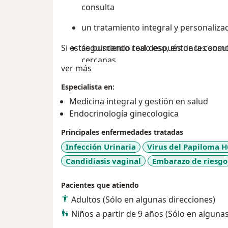
consulta
un tratamiento integral y personaliza
Si estás buscando todo eso, entonces somo
seguimiento real después de la consu
cercanas
Acerca de mí
ver más
Especialista en:
Medicina integral y gestión en salud
Endocrinología ginecologica
Principales enfermedades tratadas
Infección Urinaria
Virus del Papiloma
Candidiasis vaginal
Embarazo de riesgo
Pacientes que atiendo
Adultos (Sólo en algunas direcciones)
Niños a partir de 9 años (Sólo en alguna