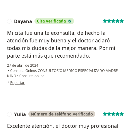
Dayana
Cita verificada
D
Mi cita fue una teleconsulta, de hecho la
atención fue muy buena y el doctor aclaró
todas mis dudas de la mejor manera. Por mi
parte está más que recomendado.
27 de abril de 2024
•
Consulta Online. CONSULTORIO MEDICO ESPECIALIZADO MADRE
NIÑO
•
Consulta online
en opinión del usuario Dayana
•
Reportar
Yulia
Número de teléfono verificado
Y
Excelente atención, el doctor muy profesional