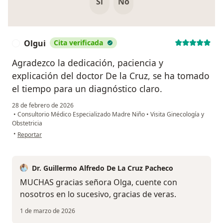
Si
No
Olgui
Cita verificada
O
Agradezco la dedicación, paciencia y
explicación del doctor De la Cruz, se ha tomado
el tiempo para un diagnóstico claro.
28 de febrero de 2026
•
Consultorio Médico Especializado Madre Niño
•
Visita Ginecología y
Obstetricia
en opinión del usuario Olgui
•
Reportar
Dr. Guillermo Alfredo De La Cruz Pacheco
MUCHAS gracias señora Olga, cuente con
nosotros en lo sucesivo, gracias de veras.
1 de marzo de 2026