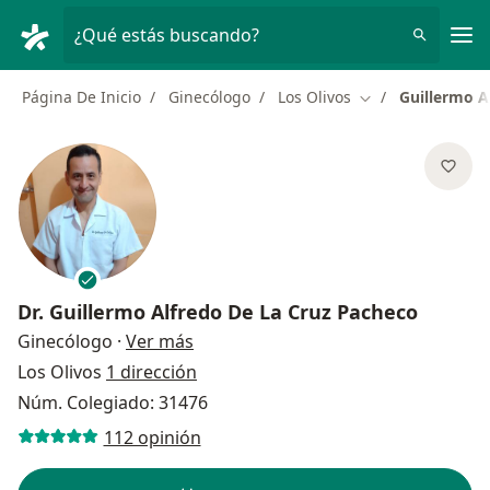
Men
¿Qué estás buscando?
Página De Inicio
Ginecólogo
Los Olivos
Guillermo A
Cambiar de ciuda
Dr.
Guillermo Alfredo De La Cruz Pacheco
sobre las especializaciones
Ginecólogo
·
Ver más
Los Olivos
1 dirección
Núm. Colegiado: 31476
112 opinión