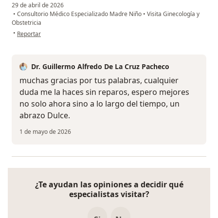
29 de abril de 2026
•
Consultorio Médico Especializado Madre Niño
•
Visita Ginecología y
Obstetricia
en opinión del usuario Dulce Davila
•
Reportar
Dr. Guillermo Alfredo De La Cruz Pacheco
muchas gracias por tus palabras, cualquier
duda me la haces sin reparos, espero mejores
no solo ahora sino a lo largo del tiempo, un
abrazo Dulce.
1 de mayo de 2026
¿Te ayudan las opiniones a decidir qué
especialistas visitar?