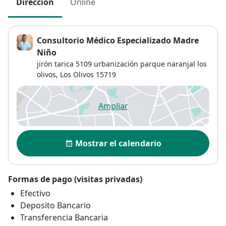
Dirección
Online
Consultorio Médico Especializado Madre
Niño
jirón tarica 5109 urbanización parque naranjal los
olivos,
Los Olivos
15719
Ampliar
se abre en una nueva pestañ
Disponibilidad
Mostrar el calendario
Formas de pago (visitas privadas)
Efectivo
Deposito Bancario
Transferencia Bancaria