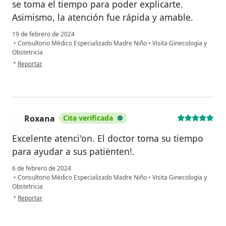
se toma el tiempo para poder explicarte.
Asimismo, la atención fue rápida y amable.
19 de febrero de 2024
•
Consultorio Médico Especializado Madre Niño
•
Visita Ginecología y
Obstetricia
en opinión del usuario Yulia
•
Reportar
Roxana
Cita verificada
R
Excelente atenci'on. El doctor toma su tiempo
para ayudar a sus patiënten!.
6 de febrero de 2024
•
Consultorio Médico Especializado Madre Niño
•
Visita Ginecología y
Obstetricia
en opinión del usuario Roxana
•
Reportar