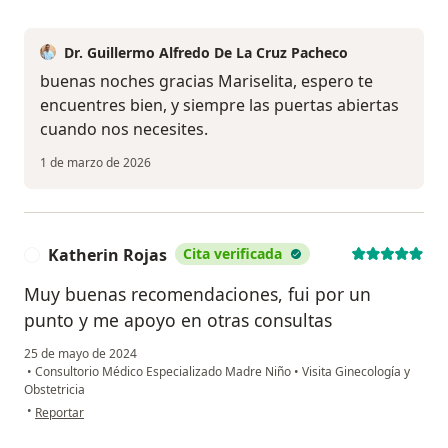
Dr. Guillermo Alfredo De La Cruz Pacheco
buenas noches gracias Mariselita, espero te
encuentres bien, y siempre las puertas abiertas
cuando nos necesites.
1 de marzo de 2026
Katherin Rojas
Cita verificada
K
Muy buenas recomendaciones, fui por un
punto y me apoyo en otras consultas
25 de mayo de 2024
•
Consultorio Médico Especializado Madre Niño
•
Visita Ginecología y
Obstetricia
en opinión del usuario Katherin Rojas
•
Reportar