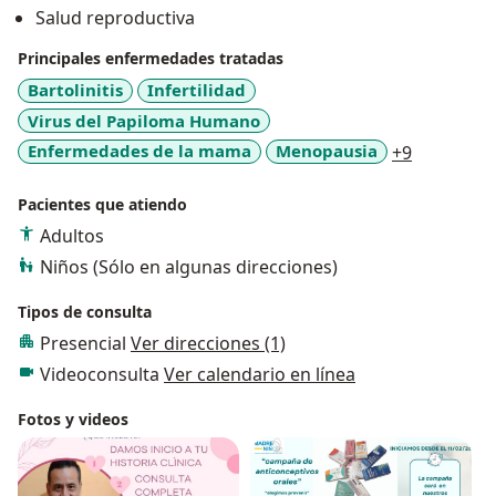
Salud reproductiva
Principales enfermedades tratadas
Bartolinitis
Infertilidad
Virus del Papiloma Humano
a11y_sr_m
Enfermedades de la mama
Menopausia
+9
Pacientes que atiendo
Adultos
Niños (Sólo en algunas direcciones)
Tipos de consulta
Presencial
Ver direcciones (1)
Videoconsulta
Ver calendario en línea
Fotos y videos