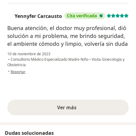
Yennyfer Carcausto
Cita verificada
Y
Buena atención, el doctor muy profesional, dió
solución a mi problema, me brindo seguridad,
el ambiente cómodo y limpio, volvería sin duda
10 de noviembre de 2023
•
Consultorio Médico Especializado Madre Niño
•
Visita Ginecología y
Obstetricia
en opinión del usuario Yennyfer Carcausto
•
Reportar
Ver más
opiniones anteriores
Dudas solucionadas