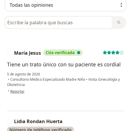
Busca en opiniones
María Jesus
Cita verificada
M
Tiene un trato único con su paciente es cordial
5 de agosto de 2026
•
Consultorio Médico Especializado Madre Niño
•
Visita Ginecología y
Obstetricia
en opinión del usuario María Jesus
•
Reportar
Lidia Rondan Huerta
L
Número de teléfono verificado