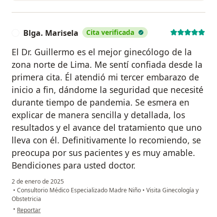
Blga. Marisela
Cita verificada
B
El Dr. Guillermo es el mejor ginecólogo de la
zona norte de Lima. Me sentí confiada desde la
primera cita. Él atendió mi tercer embarazo de
inicio a fin, dándome la seguridad que necesité
durante tiempo de pandemia. Se esmera en
explicar de manera sencilla y detallada, los
resultados y el avance del tratamiento que uno
lleva con él. Definitivamente lo recomiendo, se
preocupa por sus pacientes y es muy amable.
Bendiciones para usted doctor.
2 de enero de 2025
•
Consultorio Médico Especializado Madre Niño
•
Visita Ginecología y
Obstetricia
en opinión del usuario Blga. Marisela
•
Reportar