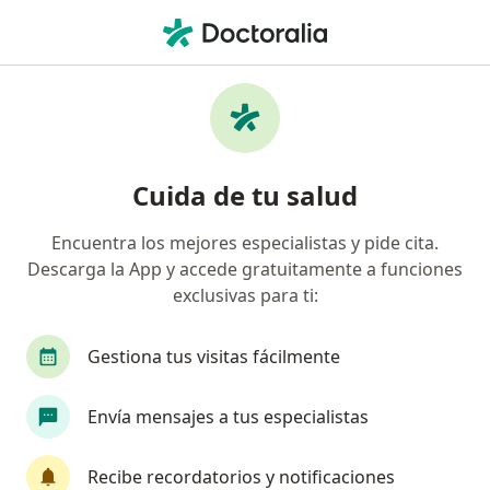
Men
Quistectomia • Magdalena del Mar, Lima
Filtros
• 1
Seguro
Mapa
Especialistas en Quistectomia Magdalena
Cuida de tu salud
del Mar
Encuentra los mejores especialistas y pide cita.
Descarga la App y accede gratuitamente a funciones
¿Qué especialidad estás buscando?
exclusivas para ti:
Ginecólogo
Cardiólogo
Médico general
Gestiona tus visitas fácilmente
Envía mensajes a tus especialistas
Recibe recordatorios y notificaciones