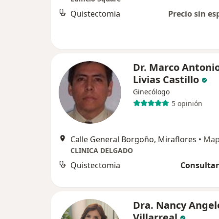
Quistectomia
Precio sin es
Dr. Marco Antoni
Livias Castillo
Ginecólogo
5 opinión
Calle General Borgoño, Miraflores
•
Ma
CLINICA DELGADO
Quistectomia
Consultar
Dra. Nancy Angel
Villarreal