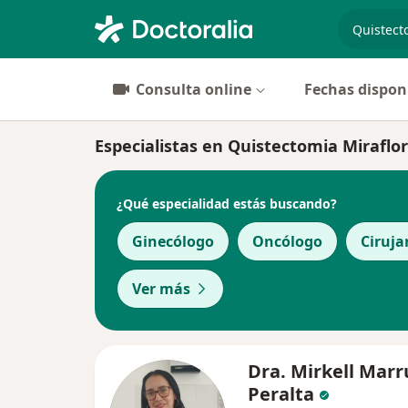
especiali
Consulta online
Fechas dispon
Especialistas en Quistectomia Miraflo
¿Qué especialidad estás buscando?
Ginecólogo
Oncólogo
Ciruja
Ver más
Dra. Mirkell Marr
Peralta