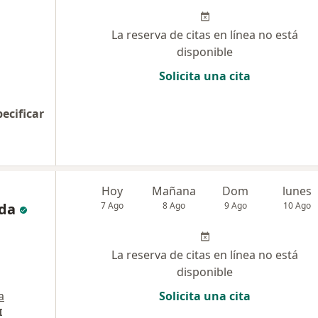
La reserva de citas en línea no está
disponible
Solicita una cita
pecificar
Hoy
Mañana
Dom
lunes
da
7 Ago
8 Ago
9 Ago
10 Ago
La reserva de citas en línea no está
disponible
a
Solicita una cita
I