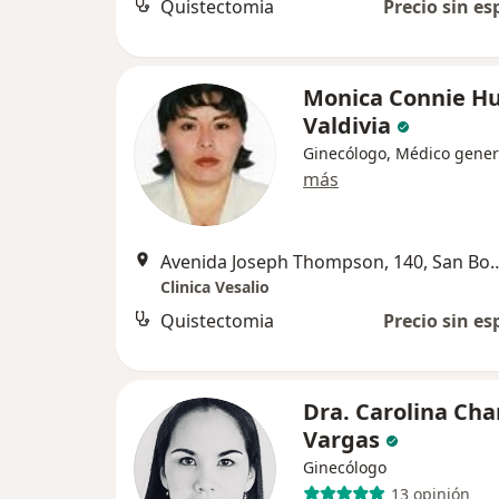
Quistectomia
Precio sin es
Monica Connie H
Valdivia
Ginecólogo, Médico gener
más
Avenida Joseph Thompson,
Clinica Vesalio
Quistectomia
Precio sin es
Dra. Carolina Ch
Vargas
Ginecólogo
13 opinión