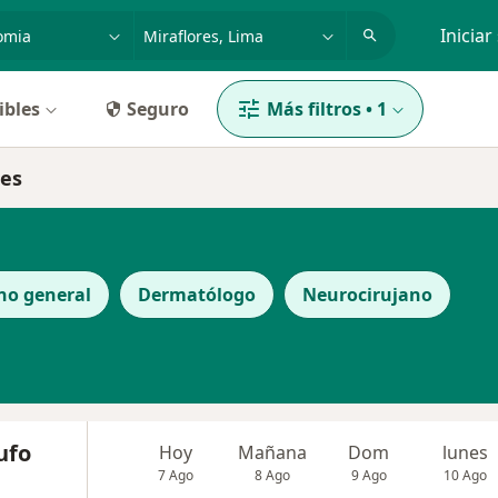
dad, enfermedad o nombre
p. ej. Lima
Iniciar
ibles
Seguro
Más filtros
•
1
res
no general
Dermatólogo
Neurocirujano
ufo
Hoy
Mañana
Dom
lunes
7 Ago
8 Ago
9 Ago
10 Ago