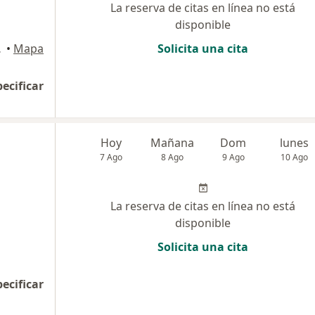
La reserva de citas en línea no está
disponible
, Miraflores
•
Mapa
Solicita una cita
pecificar
Hoy
Mañana
Dom
lunes
7 Ago
8 Ago
9 Ago
10 Ago
La reserva de citas en línea no está
disponible
Solicita una cita
pecificar