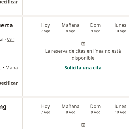
pecificar
uerta
Hoy
Mañana
Dom
lunes
7 Ago
8 Ago
9 Ago
10 Ago
·
Ver
al
La reserva de citas en línea no está
disponible
 140, San Borja
•
Mapa
Solicita una cita
pecificar
ang
Hoy
Mañana
Dom
lunes
7 Ago
8 Ago
9 Ago
10 Ago