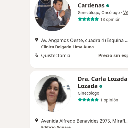
Cardenas
·
V
Ginecólogo, Oncólogo
18 opinión
Av. Angamos Oeste, cuadra 4 (Esquina con la calle General Borgoño)
Clínica Delgado Lima Auna
Quistectomia
Precio sin es
Dra. Carla Lozada
Lozada
Ginecólogo
1 opinión
Avenida Alfredo Benavides 2975, 
Edificio Square