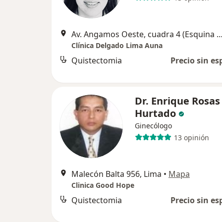
Av. Angamos Oeste, cuadra 4 (Esquina con la calle General Borgoño)
Clínica Delgado Lima Auna
Quistectomia
Precio sin es
Dr. Enrique Rosas
Hurtado
Ginecólogo
13 opinión
Malecón Balta 956, Lima
•
Mapa
Clinica Good Hope
Quistectomia
Precio sin es