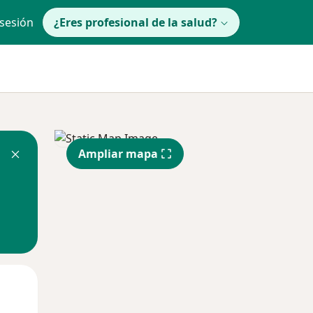
 sesión
¿Eres profesional de la salud?
Ampliar mapa
Mar
Mié
Jue
11 Ago
12 Ago
13 Ago