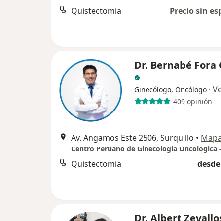
Quistectomia
Precio sin es
Dr. Bernabé Fora
·
V
Ginecólogo, Oncólogo
409 opinión
Av. Angamos Este 2506, Surquillo
•
Map
Centro Peruano de Ginecologia Oncologica 
Quistectomia
desde 
Dr. Albert Zevallo