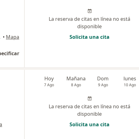
La reserva de citas en línea no está
disponible
raflores
•
Mapa
Solicita una cita
pecificar
Hoy
Mañana
Dom
lunes
7 Ago
8 Ago
9 Ago
10 Ago
La reserva de citas en línea no está
disponible
a
Solicita una cita