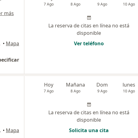
7 Ago
8 Ago
9 Ago
10 Ago
er más
La reserva de citas en línea no está
disponible
, Miraflores
•
Mapa
Ver teléfono
pecificar
Hoy
Mañana
Dom
lunes
7 Ago
8 Ago
9 Ago
10 Ago
La reserva de citas en línea no está
disponible
Miraflores
•
Mapa
Solicita una cita