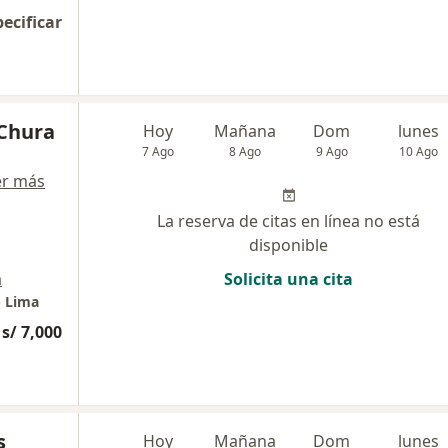
pecificar
 Chura
Hoy
Mañana
Dom
lunes
7 Ago
8 Ago
9 Ago
10 Ago
er más
La reserva de citas en línea no está
disponible
a
Solicita una cita
- Lima
s/ 7,000
s
Hoy
Mañana
Dom
lunes