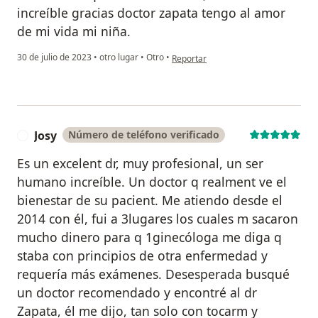
increíble gracias doctor zapata tengo al amor
de mi vida mi niña.
en opinión del usuario Yajayra ugaz
30 de julio de 2023
•
otro lugar
•
Otro
•
Reportar
Josy
Número de teléfono verificado
J
Es un excelent dr, muy profesional, un ser
humano increíble. Un doctor q realment ve el
bienestar de su pacient. Me atiendo desde el
2014 con él, fui a 3lugares los cuales m sacaron
mucho dinero para q 1ginecóloga me diga q
staba con principios de otra enfermedad y
requería más exámenes. Desesperada busqué
un doctor recomendado y encontré al dr
Zapata, él me dijo, tan solo con tocarm y