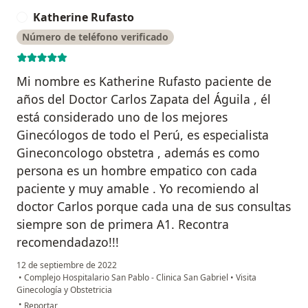
Katherine Rufasto
K
Número de teléfono verificado
Mi nombre es Katherine Rufasto paciente de
años del Doctor Carlos Zapata del Águila , él
está considerado uno de los mejores
Ginecólogos de todo el Perú, es especialista
Gineconcologo obstetra , además es como
persona es un hombre empatico con cada
paciente y muy amable . Yo recomiendo al
doctor Carlos porque cada una de sus consultas
siempre son de primera A1. Recontra
recomendadazo!!!
12 de septiembre de 2022
•
Complejo Hospitalario San Pablo - Clinica San Gabriel
•
Visita
Ginecología y Obstetricia
en opinión del usuario Katherine Rufasto
•
Reportar