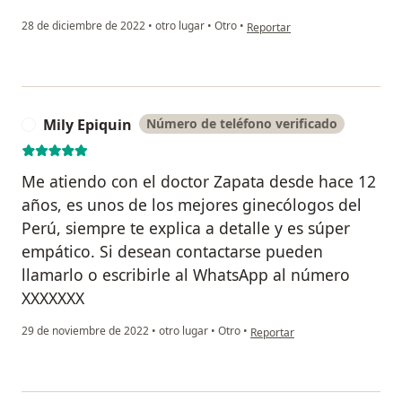
en opinión del usuario MAR
28 de diciembre de 2022
•
otro lugar
•
Otro
•
Reportar
Mily Epiquin
Número de teléfono verificado
M
Me atiendo con el doctor Zapata desde hace 12
años, es unos de los mejores ginecólogos del
Perú, siempre te explica a detalle y es súper
empático. Si desean contactarse pueden
llamarlo o escribirle al WhatsApp al número
XXXXXXX
en opinión del usuario Mily Ep
29 de noviembre de 2022
•
otro lugar
•
Otro
•
Reportar