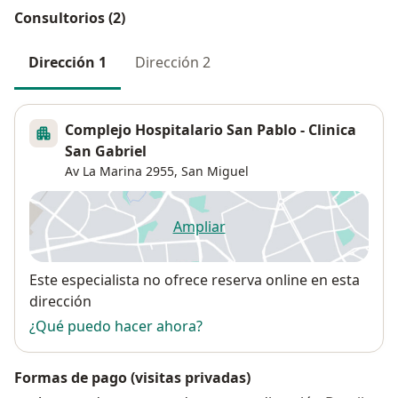
Consultorios (2)
Dirección 1
Dirección 2
Complejo Hospitalario San Pablo - Clinica
San Gabriel
Av La Marina 2955,
San Miguel
Ampliar
se abre en una nueva pestañ
Disponibilidad
Este especialista no ofrece reserva online en esta
dirección
¿Qué puedo hacer ahora?
Formas de pago (visitas privadas)