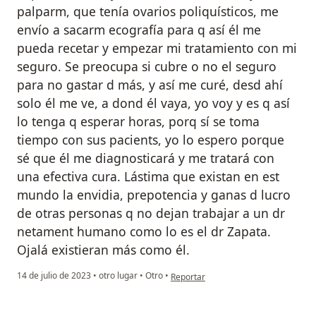
palparm, que tenía ovarios poliquísticos, me
envío a sacarm ecografía para q así él me
pueda recetar y empezar mi tratamiento con mi
seguro. Se preocupa si cubre o no el seguro
para no gastar d más, y así me curé, desd ahí
solo él me ve, a dond él vaya, yo voy y es q así
lo tenga q esperar horas, porq sí se toma
tiempo con sus pacients, yo lo espero porque
sé que él me diagnosticará y me tratará con
una efectiva cura. Lástima que existan en est
mundo la envidia, prepotencia y ganas d lucro
de otras personas q no dejan trabajar a un dr
netament humano como lo es el dr Zapata.
Ojalá existieran más como él.
en opinión del usuario Josy
14 de julio de 2023
•
otro lugar
•
Otro
•
Reportar