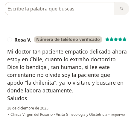
Busca en opiniones
Rosa V.
Número de teléfono verificado
R
Mi doctor tan paciente empatico delicado ahora
estoy en Chile, cuanto lo extraño doctorcito
Dios lo bendiga , tan humano, si lee eate
comentario no olvide soy la paciente que
apodo "la chilenita", ya lo visitare y buscare en
donde labora actuamente.
Saludos
28 de diciembre de 2025
en opinión del
•
Clinica Virgen del Rosario
•
Visita Ginecología y Obstetricia
•
Reportar