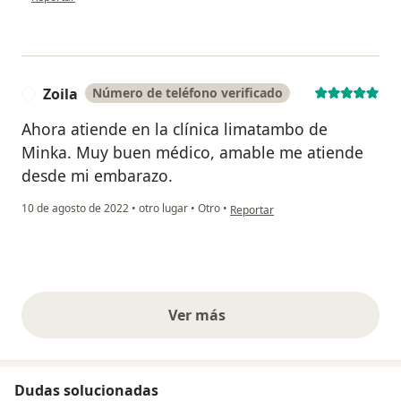
Zoila
Número de teléfono verificado
Z
Ahora atiende en la clínica limatambo de
Minka. Muy buen médico, amable me atiende
desde mi embarazo.
en opinión del usuario Zoila
10 de agosto de 2022
•
otro lugar
•
Otro
•
Reportar
Ver más
opiniones anteriores
Dudas solucionadas