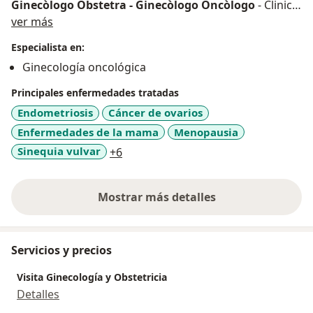
Ginecòlogo Obstetra - Ginecòlogo Oncòlogo
- Clinica
Acerca de mí
San Pablo - San Gabriel - Callao. desde el 2002 hasta
ver más
mayo del 2012.
Especialista en:
25 años como Ginecòlogo Obstetra y 15 años como
Ginecología oncológica
Ginecòlogo Oncòlogo.
Universidad
: Universidad Nacional Mayor de San
Principales enfermedades tratadas
Marcos.
Endometriosis
Cáncer de ovarios
ESPECIALIDADES LAS NOMBRADAS.
Enfermedades de la mama
Menopausia
EXPERIENCIA: COLPOSCOPIAS.
a11y_sr_more_diseases
Sinequia vulvar
+6
Mostrar más detalles
sobre la experiencia
Servicios y precios
Visita Ginecología y Obstetricia
Detalles