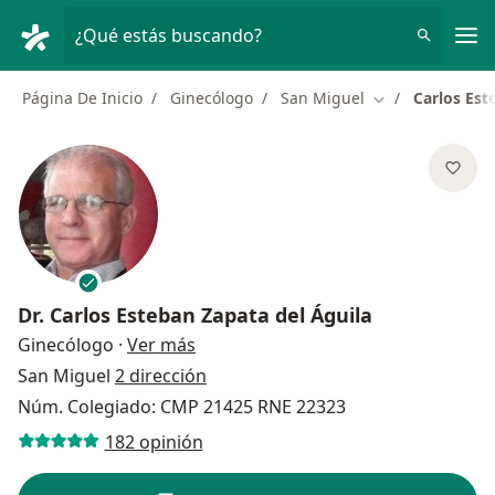
Men
¿Qué estás buscando?
Página De Inicio
Ginecólogo
San Miguel
Carlos Est
Cambiar de ciu
Dr.
Carlos Esteban Zapata del Águila
sobre las especializaciones
Ginecólogo
·
Ver más
San Miguel
2 dirección
Núm. Colegiado: CMP 21425 RNE 22323
182 opinión