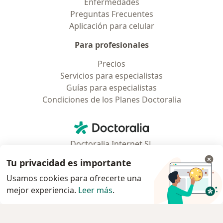
Enfermedades
Preguntas Frecuentes
Aplicación para celular
Para profesionales
Precios
Servicios para especialistas
Guías para especialistas
Condiciones de los Planes Doctoralia
Contacto
Doctoralia - Página de inicio
Doctoralia Internet SL
C/ Josep Pla 2 - Building B2, floor 13
Tu privacidad es importante
08019 Barcelona, Spain
Usamos cookies para ofrecerte una
mejor experiencia.
Leer más
.
se abre en una nueva pestaña
se abre en una nueva pestaña
se abre en una nueva pestaña
se abre en una nueva pes
se abre en 
se a
Polska
,
Türkiye
,
España
,
Italia
,
Deutschland
,
Česko
,