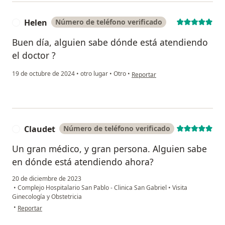
Helen
Número de teléfono verificado
H
Buen día, alguien sabe dónde está atendiendo
el doctor ?
en opinión del usuario Helen
19 de octubre de 2024
•
otro lugar
•
Otro
•
Reportar
Claudet
Número de teléfono verificado
C
Un gran médico, y gran persona. Alguien sabe
en dónde está atendiendo ahora?
20 de diciembre de 2023
•
Complejo Hospitalario San Pablo - Clinica San Gabriel
•
Visita
Ginecología y Obstetricia
en opinión del usuario Claudet
•
Reportar