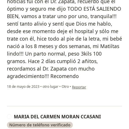
noticias fui con el Dr. Zapata, recuerdo que él
óptimo y seguro me dijo TODO ESTÁ SALIENDO
BIEN, vamos a tratar uno por uno, tranquila!!!
sentí tanto alivio y sentí que Dios me hablo,
desde ese momento deje el hospital y sólo me
trate con él, hice todo al pie de la letra, mi bebé
nació a los 8 meses y dos semanas, mi Matiítas
lindo!!! Un parto normal, peso 3kils 100
gramos. Hace 2 días cumplió 2 añitos,
recordamos al Dr. Zapata con mucho
agradecimiento!!! Recomendo
en opinión del usuario Roxana Agui
18 de mayo de 2023
•
otro lugar
•
Otro
•
Reportar
MARIA DEL CARMEN MORAN CCASANI
M
Número de teléfono verificado