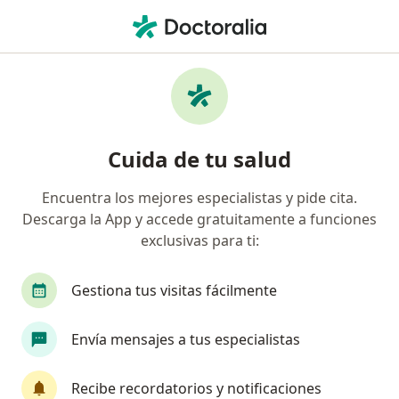
Men
Quistectomia • La Victoria, Lima
Filtros
• 1
Seguro
Mapa
Especialistas en Quistectomia La Victoria
Cuida de tu salud
Encuentra los mejores especialistas y pide cita.
¿Qué especialidad estás buscando?
Descarga la App y accede gratuitamente a funciones
Ginecólogo
Oncólogo
Cardiólogo
Cir
exclusivas para ti:
Gestiona tus visitas fácilmente
Envía mensajes a tus especialistas
Recibe recordatorios y notificaciones