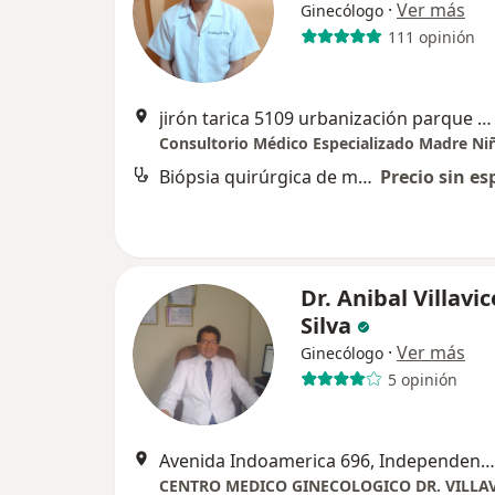
·
Ver más
Ginecólogo
111 opinión
jirón tarica 5109 urbanización parque naranjal los olivos, Los Olivos
Consultorio Médico Especializado Madre Ni
Biópsia quirúrgica de mama
Precio sin es
Dr. Anibal Villavi
Silva
·
Ver más
Ginecólogo
5 opinión
Avenida Indoamerica 696, Independencia
CENTRO MEDICO GINECOLOGICO DR. VILLA