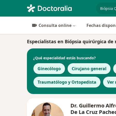
especiali
Consulta online
Fechas dispon
Especialistas en Biópsia quirúrgica d
¿Qué especialidad estás buscando?
Ginecólogo
Cirujano general
Traumatólogo y Ortopedista
Ver
Dr. Guillermo Alf
De La Cruz Pache