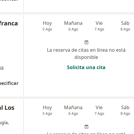
franca
Hoy
Mañana
Vie
Sáb
5 Ago
6 Ago
7 Ago
8 Ago
La reserva de citas en línea no está
disponible
pa
Solicita una cita
pecificar
l Los
Hoy
Mañana
Vie
Sáb
5 Ago
6 Ago
7 Ago
8 Ago
ugía,