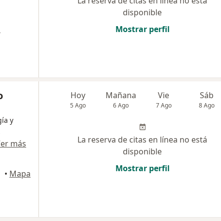
La reserva de citas en línea no está
disponible
a
Mostrar perfil
o
Hoy
Mañana
Vie
Sáb
5 Ago
6 Ago
7 Ago
8 Ago
ía y
s
La reserva de citas en línea no está
er más
disponible
Mostrar perfil
rres
•
Mapa