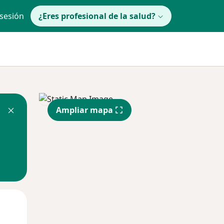
 sesión
¿Eres profesional de la salud?
Ampliar mapa
Dom
lunes
Mar
9 Ago
10 Ago
11 Ago