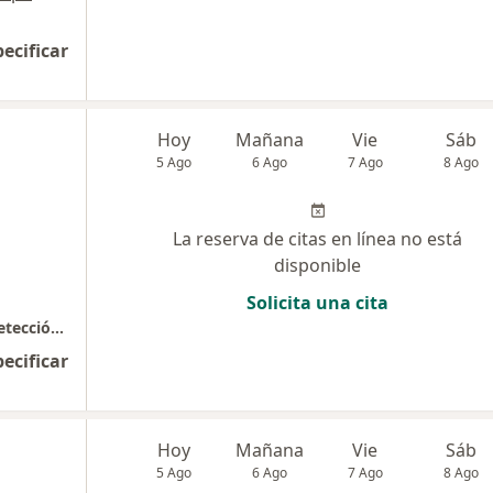
pecificar
Hoy
Mañana
Vie
Sáb
5 Ago
6 Ago
7 Ago
8 Ago
La reserva de citas en línea no está
disponible
Solicita una cita
Cirugía Oncologica y General, prevención, detección y cirugía
pecificar
Hoy
Mañana
Vie
Sáb
5 Ago
6 Ago
7 Ago
8 Ago