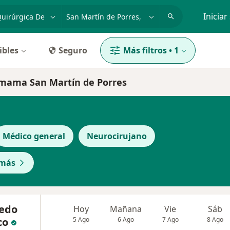
dad, enfermedad o nombre
p. ej. Lima
Iniciar
ibles
Seguro
Más filtros
•
1
e mama San Martín de Porres
Médico general
Neurocirujano
 más
redo
Hoy
Mañana
Vie
Sáb
co
5 Ago
6 Ago
7 Ago
8 Ago