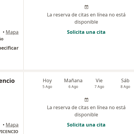
La reserva de citas en línea no está
disponible
•
Mapa
Solicita una cita
ño
pecificar
cencio
Hoy
Mañana
Vie
Sáb
5 Ago
6 Ago
7 Ago
8 Ago
La reserva de citas en línea no está
disponible
•
Mapa
Solicita una cita
VICENCIO