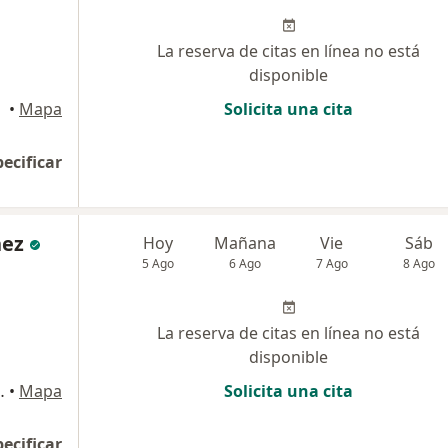
La reserva de citas en línea no está
disponible
•
Mapa
Solicita una cita
pecificar
ñez
Hoy
Mañana
Vie
Sáb
5 Ago
6 Ago
7 Ago
8 Ago
La reserva de citas en línea no está
disponible
an Martín de porras, Lima
•
Mapa
Solicita una cita
pecificar