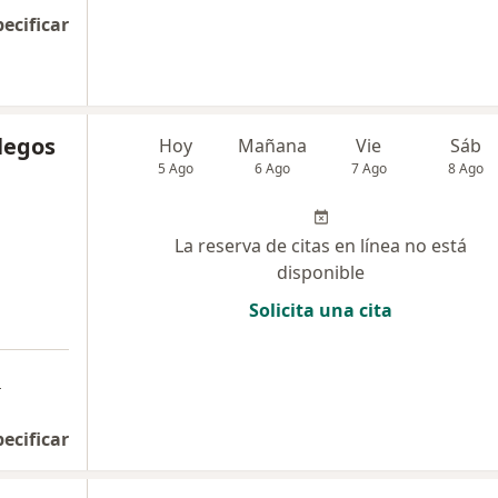
pecificar
legos
Hoy
Mañana
Vie
Sáb
5 Ago
6 Ago
7 Ago
8 Ago
La reserva de citas en línea no está
disponible
Solicita una cita
a
pecificar