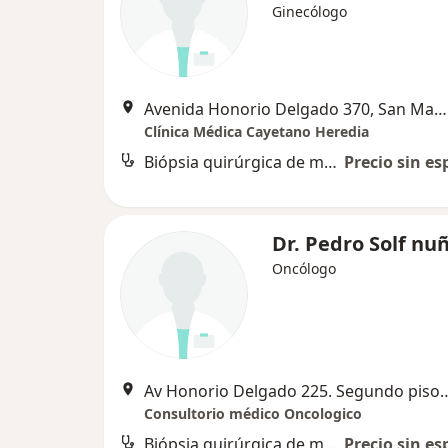
Ginecólogo
Avenida Honorio Delgado 370, San Martín de Porres
Clínica Médica Cayetano Heredia
Biópsia quirúrgica de mama
Precio sin es
Dr. Pedro Solf nu
Oncólogo
Av Honorio Delgado 225. Segundo piso. S
Consultorio médico Oncologico
Biópsia quirúrgica de mama
Precio sin es