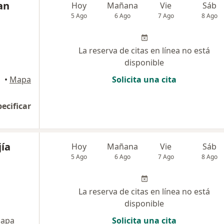
an
Hoy
Mañana
Vie
Sáb
5 Ago
6 Ago
7 Ago
8 Ago
La reserva de citas en línea no está
disponible
rres
•
Mapa
Solicita una cita
pecificar
jía
Hoy
Mañana
Vie
Sáb
5 Ago
6 Ago
7 Ago
8 Ago
La reserva de citas en línea no está
disponible
apa
Solicita una cita