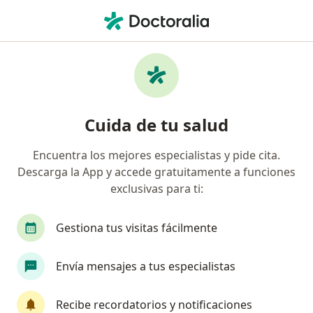
Men
Quistectomia • Chorrillos, Lima
Filtros
• 1
Seguro
Mapa
Especialistas en Quistectomia Chorrillos
Cuida de tu salud
Encuentra los mejores especialistas y pide cita.
¿Qué especialidad estás buscando?
Descarga la App y accede gratuitamente a funciones
Ginecólogo
Cirujano general
Cardiólogo
exclusivas para ti:
Gestiona tus visitas fácilmente
Envía mensajes a tus especialistas
Recibe recordatorios y notificaciones