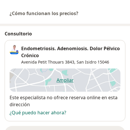
¿Cómo funcionan los precios?
Consultorio
Endometriosis. Adenomiosis. Dolor Pélvico
Crónico
Avenida Petit Thouars 3843,
San Isidro
15046
Ampliar
se abre en una nueva pestañ
Disponibilidad
Este especialista no ofrece reserva online en esta
dirección
¿Qué puedo hacer ahora?