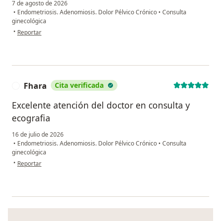
7 de agosto de 2026
•
Endometriosis. Adenomiosis. Dolor Pélvico Crónico
•
Consulta
ginecológica
en opinión del usuario V.C.B
•
Reportar
Fhara
Cita verificada
F
Excelente atención del doctor en consulta y
ecografia
16 de julio de 2026
•
Endometriosis. Adenomiosis. Dolor Pélvico Crónico
•
Consulta
ginecológica
en opinión del usuario Fhara
•
Reportar