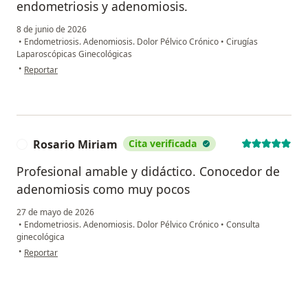
endometriosis y adenomiosis.
8 de junio de 2026
•
Endometriosis. Adenomiosis. Dolor Pélvico Crónico
•
Cirugías
Laparoscópicas Ginecológicas
en opinión del usuario L. R.
•
Reportar
Rosario Miriam
Cita verificada
R
Profesional amable y didáctico. Conocedor de
adenomiosis como muy pocos
27 de mayo de 2026
•
Endometriosis. Adenomiosis. Dolor Pélvico Crónico
•
Consulta
ginecológica
en opinión del usuario Rosario Miriam
•
Reportar