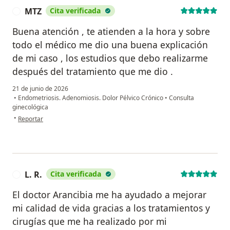
MTZ
Cita verificada
M
Buena atención , te atienden a la hora y sobre
todo el médico me dio una buena explicación
de mi caso , los estudios que debo realizarme
después del tratamiento que me dio .
21 de junio de 2026
•
Endometriosis. Adenomiosis. Dolor Pélvico Crónico
•
Consulta
ginecológica
en opinión del usuario MTZ
•
Reportar
L. R.
Cita verificada
L
El doctor Arancibia me ha ayudado a mejorar
mi calidad de vida gracias a los tratamientos y
cirugías que me ha realizado por mi