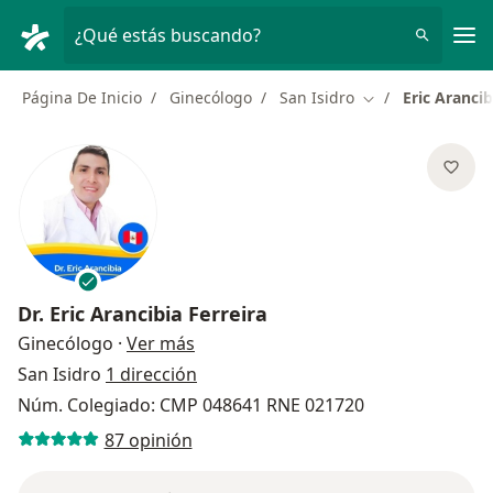
Men
¿Qué estás buscando?
Página De Inicio
Ginecólogo
San Isidro
Eric Arancib
Cambiar de ciud
Dr.
Eric Arancibia Ferreira
sobre las especializaciones
Ginecólogo
·
Ver más
San Isidro
1 dirección
Núm. Colegiado: CMP 048641 RNE 021720
87 opinión