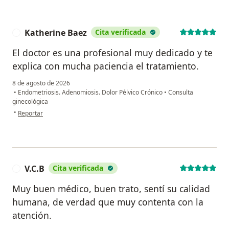
Katherine Baez
Cita verificada
K
El doctor es una profesional muy dedicado y te
explica con mucha paciencia el tratamiento.
8 de agosto de 2026
•
Endometriosis. Adenomiosis. Dolor Pélvico Crónico
•
Consulta
ginecológica
en opinión del usuario Katherine Baez
•
Reportar
V.C.B
Cita verificada
V
Muy buen médico, buen trato, sentí su calidad
humana, de verdad que muy contenta con la
atención.