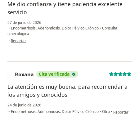
Me dio confianza y tiene paciencia excelente
servicio
27 de junio de 2026
•
Endometriosis. Adenomiosis. Dolor Pélvico Crónico
•
Consulta
ginecológica
en opinión del usuario Maylee Saldarriaga
•
Reportar
Roxana
Cita verificada
R
La atención es muy buena, para recomendar a
los amigos y conocidos
24 de junio de 2026
en opinión del
•
Endometriosis. Adenomiosis. Dolor Pélvico Crónico
•
Otro
•
Reportar