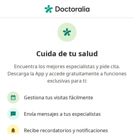
Men
Citología • San Martín de Porres, Lima
Filtros
• 1
Mapa
Especialistas en Citología San Martín de
Cuida de tu salud
Porres
Encuentra los mejores especialistas y pide cita.
Descarga la App y accede gratuitamente a funciones
¿Qué especialidad estás buscando?
exclusivas para ti:
Ginecólogo
Gestiona tus visitas fácilmente
Envía mensajes a tus especialistas
Recibe recordatorios y notificaciones