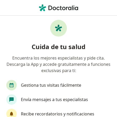
Men
Médico General • San Martín de Porres, Lima
Filtros
Seguro
Mapa
Médicos generales en San Martín de Porres
Cuida de tu salud
Encuentra los mejores especialistas y pide cita.
Descarga la App y accede gratuitamente a funciones
exclusivas para ti:
Gestiona tus visitas fácilmente
Dr. Ricardo Eusebio Loza Concha
Envía mensajes a tus especialistas
Médico general, Especialista en administración de salud,
·
Ver más
Nefrólogo
Recibe recordatorios y notificaciones
177 opinión