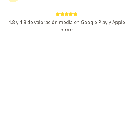
Dirección
Online
4.8 y 4.8 de valoración media en Google Play y Apple
Lima
•
Mapa
Store
Consultorio Privado Virtual
Este especialista no ofrece reserva de cita en línea en esta dirección.
Solicita una cita
Dr. Ruslan Golovliov Balbin
·
Ver más
Médico general, Gastroenterólogo