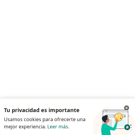
Solicita una cita
Dra. Susana M. Aliaga Chumpitaz
·
Ver más
Dentista
Av Los Dominicos 197 Urb. Previ-Callao, Callao
•
Mapa
Odontologia Integral y Preventiva
Visita Odontología
S/ 5
Tu privacidad es importante
Ir a la app
Este especialista no ofrece reserva de cita en línea en esta dirección.
Usamos cookies para ofrecerte una
Solicita una cita
mejor experiencia.
Leer más
.
Continuar en el navegador