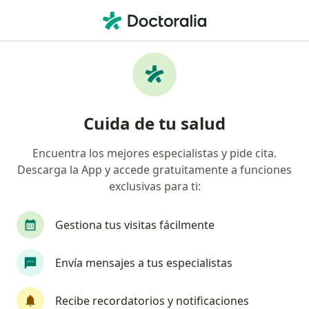
Men
Dentista • San Martín de Porres, Lima
Filtros
Seguro
Mapa
Odontólogos en San Martín de Porres
Cuida de tu salud
Encuentra los mejores especialistas y pide cita.
Descarga la App y accede gratuitamente a funciones
exclusivas para ti:
Gestiona tus visitas fácilmente
Dra. Gabriela Gamarra Huaylinos
Envía mensajes a tus especialistas
·
Ver más
Dentista
137 opinión
Recibe recordatorios y notificaciones