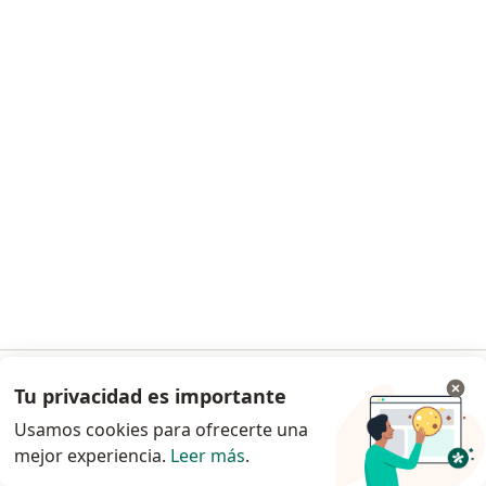
Dr. Jorge Alberto Rios Aida
·
Ver más
Pediatra
921 opinión
Consulta online
S/ 100
Este especialista no ofrece reserva de cita en línea en esta dirección.
Solicita una cita
Tu privacidad es importante
Ir a la app
Usamos cookies para ofrecerte una
mejor experiencia.
Leer más
.
Continuar en el navegador
Dr. Juan Carlos Tirado Caballero