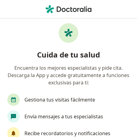
Men
Pediatra • San Martín de Porres, Lima
Filtros
Seguro
Mapa
Pediatras en San Martín de Porres
Cuida de tu salud
Encuentra los mejores especialistas y pide cita.
Descarga la App y accede gratuitamente a funciones
exclusivas para ti:
Gestiona tus visitas fácilmente
Dr. Marco Antonio Callo Corazao
Envía mensajes a tus especialistas
Pediatra
712 opinión
Recibe recordatorios y notificaciones