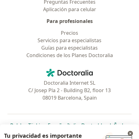
Preguntas Frecuentes
Aplicación para celular
Para profesionales
Precios
Servicios para especialistas
Guías para especialistas
Condiciones de los Planes Doctoralia
Contacto
Doctoralia - Página de inicio
Doctoralia Internet SL
C/ Josep Pla 2 - Building B2, floor 13
08019 Barcelona, Spain
se abre en una nueva pestaña
se abre en una nueva pestaña
se abre en una nueva pestaña
se abre en una nueva pes
se abre en 
se a
Polska
,
Türkiye
,
España
,
Italia
,
Deutschland
,
Česko
,
se abre en una nueva pestaña
se abre en una nueva pestaña
se abre en una nueva pestaña
se abre en una nueva p
se abre en 
se abr
Portugal
,
México
,
Chile
,
Brasil
,
Argentina
,
Perú
,
Tu privacidad es importante