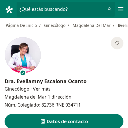
Men
¿Qué estás buscando?
Página De Inicio
Ginecólogo
Magdalena Del Mar
Evel
Dra.
Eveliamny Escalona Ocanto
sobre las especializaciones
Ginecólogo
·
Ver más
Magdalena del Mar
1 dirección
Núm. Colegiado: 82736 RNE 034711
Datos de contacto