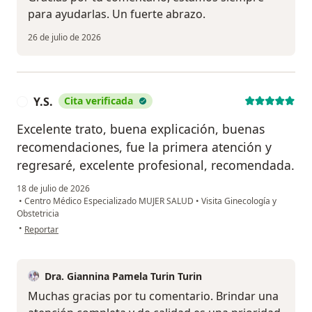
para ayudarlas. Un fuerte abrazo.
26 de julio de 2026
Y.S.
Cita verificada
Y
Excelente trato, buena explicación, buenas
recomendaciones, fue la primera atención y
regresaré, excelente profesional, recomendada.
18 de julio de 2026
•
Centro Médico Especializado MUJER SALUD
•
Visita Ginecología y
Obstetricia
en opinión del usuario Y.S.
•
Reportar
Dra. Giannina Pamela Turin Turin
Muchas gracias por tu comentario. Brindar una