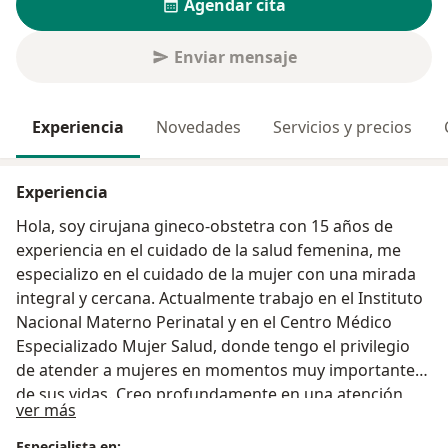
Agendar cita
Enviar mensaje
Experiencia
Novedades
Servicios y precios
Experiencia
Hola, soy cirujana gineco-obstetra con 15 años de
experiencia en el cuidado de la salud femenina, me
especializo en el cuidado de la mujer con una mirada
integral y cercana. Actualmente trabajo en el Instituto
Nacional Materno Perinatal y en el Centro Médico
Especializado Mujer Salud, donde tengo el privilegio
de atender a mujeres en momentos muy importantes
de sus vidas. Creo profundamente en una atención
Acerca de mí
ver más
cálida, respetuosa y personalizada. Cada mujer es
única, y mi compromiso es acompañarla con escucha,
Especialista en: