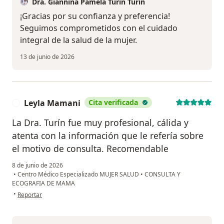
Dra. Giannina Pamela Turin Turin
¡Gracias por su confianza y preferencia!
Seguimos comprometidos con el cuidado
integral de la salud de la mujer.
13 de junio de 2026
Leyla Mamani
Cita verificada
L
La Dra. Turín fue muy profesional, cálida y
atenta con la información que le refería sobre
el motivo de consulta. Recomendable
8 de junio de 2026
•
Centro Médico Especializado MUJER SALUD
•
CONSULTA Y
ECOGRAFIA DE MAMA
en opinión del usuario Leyla Mamani
•
Reportar