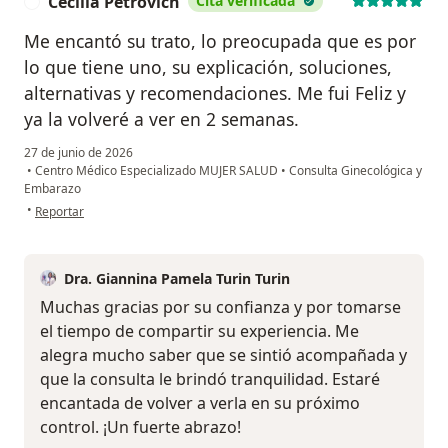
Cecilia Petrovich
Cita verificada
C
Me encantó su trato, lo preocupada que es por
lo que tiene uno, su explicación, soluciones,
alternativas y recomendaciones. Me fui Feliz y
ya la volveré a ver en 2 semanas.
27 de junio de 2026
•
Centro Médico Especializado MUJER SALUD
•
Consulta Ginecológica y
Embarazo
en opinión del usuario Cecilia Petrovich
•
Reportar
Dra. Giannina Pamela Turin Turin
Muchas gracias por su confianza y por tomarse
el tiempo de compartir su experiencia. Me
alegra mucho saber que se sintió acompañada y
que la consulta le brindó tranquilidad. Estaré
encantada de volver a verla en su próximo
control. ¡Un fuerte abrazo!