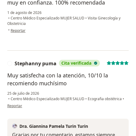
muy en confianza. 100% recomendada
1 de agosto de 2026
•
Centro Médico Especializado MUJER SALUD
•
Visita Ginecología y
Obstetricia
en opinión del usuario Yuliana Rojas
•
Reportar
Stephanny puma
Cita verificada
S
Muy satisfecha con la atención, 10/10 la
recomiendo muchísimo
25 de julio de 2026
•
Centro Médico Especializado MUJER SALUD
•
Ecografia obstétrica
•
en opinión del usuario Stephanny puma
Reportar
Dra. Giannina Pamela Turin Turin
Gracias por tu comentario, estamos siempre