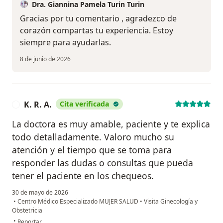
Dra. Giannina Pamela Turin Turin
Gracias por tu comentario , agradezco de
corazón compartas tu experiencia. Estoy
siempre para ayudarlas.
8 de junio de 2026
K. R. A.
Cita verificada
K
La doctora es muy amable, paciente y te explica
todo detalladamente. Valoro mucho su
atención y el tiempo que se toma para
responder las dudas o consultas que pueda
tener el paciente en los chequeos.
30 de mayo de 2026
•
Centro Médico Especializado MUJER SALUD
•
Visita Ginecología y
Obstetricia
en opinión del usuario K. R. A.
•
Reportar