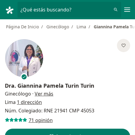
Men
¿Qué estás buscando?
Página De Inicio
Ginecólogo
Lima
Giannina Pamela Tur
Dra.
Giannina Pamela Turin Turin
sobre las especializaciones
Ginecólogo
·
Ver más
Lima
1 dirección
Núm. Colegiado: RNE 21941 CMP 45053
71 opinión