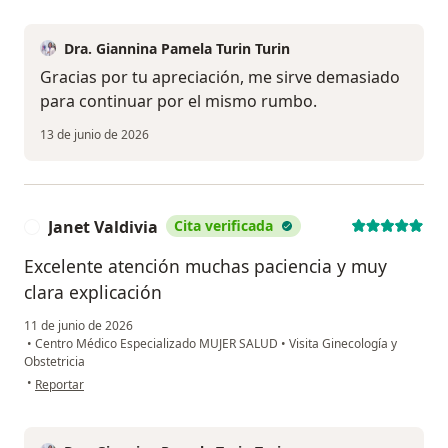
Dra. Giannina Pamela Turin Turin
Gracias por tu apreciación, me sirve demasiado
para continuar por el mismo rumbo.
13 de junio de 2026
Janet Valdivia
Cita verificada
J
Excelente atención muchas paciencia y muy
clara explicación
11 de junio de 2026
•
Centro Médico Especializado MUJER SALUD
•
Visita Ginecología y
Obstetricia
en opinión del usuario Janet Valdivia
•
Reportar