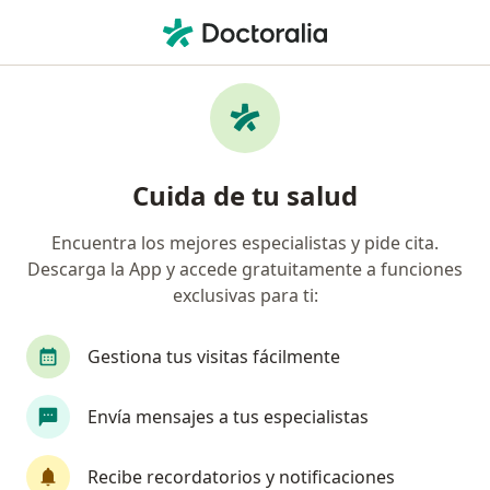
Men
¿Qué estás buscando?
Página De Inicio
Servicios
Biópsia Quirúrgica De Mama
Biópsia quirúrgica de mama -
Cuida de tu salud
Información, expertos y
Encuentra los mejores especialistas y pide cita.
preguntas frecuentes
Descarga la App y accede gratuitamente a funciones
exclusivas para ti:
Gestiona tus visitas fácilmente
Información
Envía mensajes a tus especialistas
Expertos en biópsia quirúrgica de mama
Recibe recordatorios y notificaciones