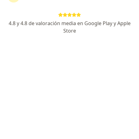
Anibal Villavicencio Silva
4.8 y 4.8 de valoración media en Google Play y Apple
Store
Ginecólogo
Lima
Agendar cita
Guillermo Alfredo De La Cruz
Pacheco
Ginecólogo
Los Olivos
Agendar cita
Mary Celina Cruz Cahuana
Ginecólogo, Médico general
Jose Luis Bustamante y Rivero