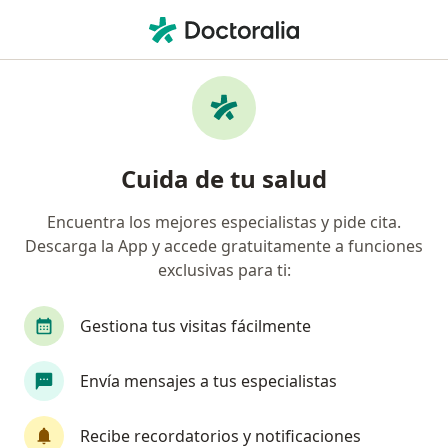
Men
Consulta Psicológica Individual • Arequipa, Arequipa
Filtros
• 1
Seguro
Mapa
Especialistas en Consulta Psicológica
Cuida de tu salud
Individual Arequipa
Encuentra los mejores especialistas y pide cita.
Descarga la App y accede gratuitamente a funciones
¿Qué especialidad estás buscando?
exclusivas para ti:
Psicólogo
Gestiona tus visitas fácilmente
Envía mensajes a tus especialistas
Recibe recordatorios y notificaciones