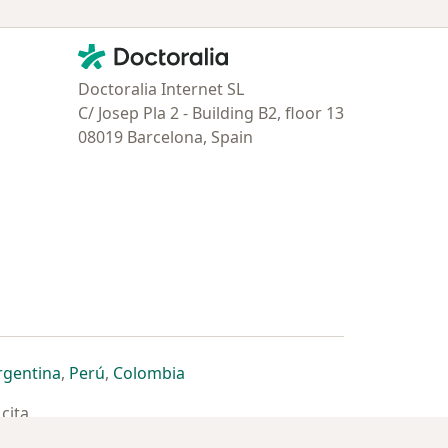
Contacto
Doctoralia - Página de inicio
Doctoralia Internet SL
C/ Josep Pla 2 - Building B2, floor 13
08019 Barcelona, Spain
estaña
 nueva pestaña
n una nueva pestaña
 abre en una nueva pestaña
se abre en una nueva pestaña
se abre en una nueva pestaña
se abre en una nueva pestaña
rgentina
,
Perú
,
Colombia
cita