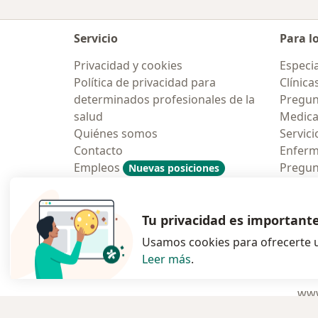
Servicio
Para l
Privacidad y cookies
Especia
Política de privacidad para
Clínica
determinados profesionales de la
Pregun
salud
Medic
Quiénes somos
Servici
Contacto
Enfer
Empleos
Pregun
Nuevas posiciones
Condiciones Generales de
Aplicac
Contratación
Tu privacidad es important
Usamos cookies para ofrecerte u
Leer más
.
se abre en una n
se abre 
s
Polska
,
Türkiye
,
España
,
www