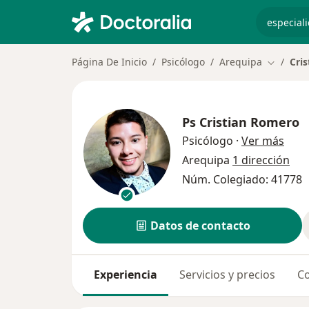
especiali
Página De Inicio
Psicólogo
Arequipa
Cri
Cambiar 
Ps
Cristian Romero
sobr
Psicólogo
·
Ver más
Arequipa
1 dirección
Núm. Colegiado: 41778
Datos de contacto
Experiencia
Servicios y precios
Co