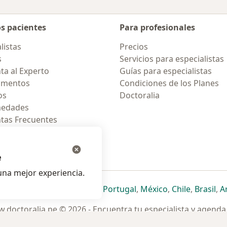
os pacientes
Para profesionales
listas
Precios
s
Servicios para especialistas
ta al Experto
Guías para especialistas
amentos
Condiciones de los Planes
os
Doctoralia
medades
tas Frecuentes
ión para celular
e
na mejor experiencia.
ueva pestaña
en una nueva pestaña
e abre en una nueva pestaña
se abre en una nueva pestaña
se abre en una nueva pestaña
se abre en una nueva pestaña
se abre en una nueva p
se abre en una
se abre e
se
Italia
,
Deutschland
,
Česko
,
Portugal
,
México
,
Chile
,
Brasil
,
A
.doctoralia.pe © 2026 - Encuentra tu especialista y agenda 