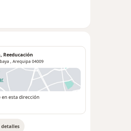
a, Reeducación
abaya
,
Arequipa
04009
ar
 abre en una nueva pestaña
e en esta dirección
detalles
bre la dirección