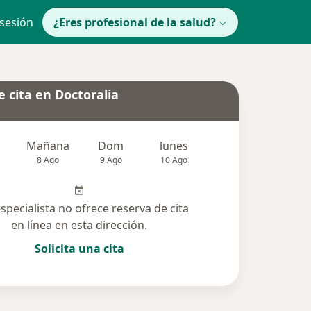
 sesión
¿Eres profesional de la salud?
 cita en Doctoralia
Mañana
Dom
lunes
Mar
Mié
8 Ago
9 Ago
10 Ago
11 Ago
12 Ag
especialista no ofrece reserva de cita
en línea en esta dirección.
Solicita una cita