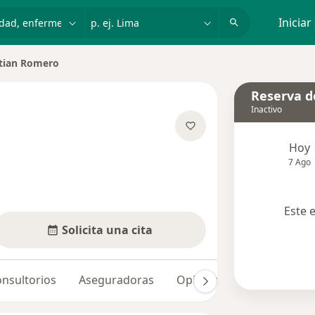
dad, enfermedad o nombre
p. ej. Lima
Iniciar
stian Romero
de ciudad
Reserva de
Inactivo
e las especializaciones
Hoy
7 Ago
Este 
Solicita una cita
nsultorios
Aseguradoras
Opiniones