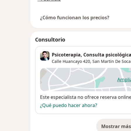
¿Cómo funcionan los precios?
Consultorio
Psicoterapia, Consulta psicológic
Calle Huancayo 420,
San Martin De Soc
Ampli
se
Disponibilidad
Este especialista no ofrece reserva onlin
¿Qué puedo hacer ahora?
Mostrar más 
so