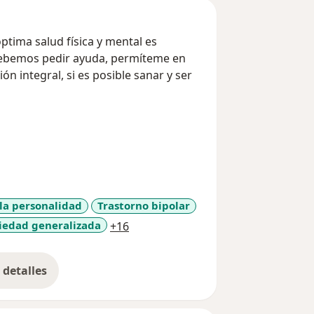
optima salud física y mental es
debemos pedir ayuda, permíteme en
ón integral, si es posible sanar y ser
 la personalidad
Trastorno bipolar
a11y_sr_more_diseases
iedad generalizada
+16
detalles
bre la experiencia